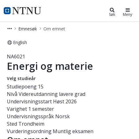
Studier
NTNU Hjemmeside
Søk
Meny
Emnesøk
Om emnet
English
Emne - Energi og materie - NA6021
NA6021
Energi og materie
Velg studieår
Studiepoeng
15
Nivå
Videreutdanning lavere grad
Undervisningsstart
Høst 2026
Varighet
1 semester
Undervisningsspråk
Norsk
Sted
Trondheim
Vurderingsordning
Muntlig eksamen