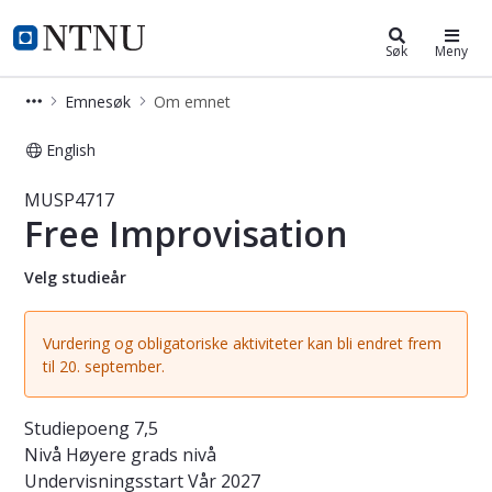
Studier
NTNU Hjemmeside
Søk
Meny
Emnesøk
Om emnet
English
Emne - Free Improvisation - MUSP4
MUSP4717
Free Improvisation
Velg studieår
Vurdering og obligatoriske aktiviteter kan bli endret frem
til 20. september.
Studiepoeng
7,5
Nivå
Høyere grads nivå
Undervisningsstart
Vår 2027