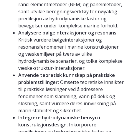
rand-elementmetoder (BEM) og panelmetoder,
samt utvikle beregningsverktøy for nøyaktig
prediksjon av hydrodynamiske laster og
bevegelser under komplekse marine forhold.
Analysere bølgeinteraksjoner og resonans:
Kritisk vurdere bølgeinteraksjoner og
resonansfenomener i marine konstruksjoner
og væskemiljøer på tvers av ulike
hydrodynamiske scenarier, og tolke komplekse
væske-struktur-interaksjoner.
Anvende teoretisk kunnskap på praktiske
problemstillinger:
Omsette teoretiske innsikter
til praktiske løsninger ved å adressere
fenomener som slamming, vann på dekk og
sloshing, samt vurdere deres innvirkning på
marin stabilitet og sikkerhet.
Integrere hydrodynamiske hensyn i
konstruksjonsdesign:
Inkorporere
prediksjoner av hydrodynamiske laster og