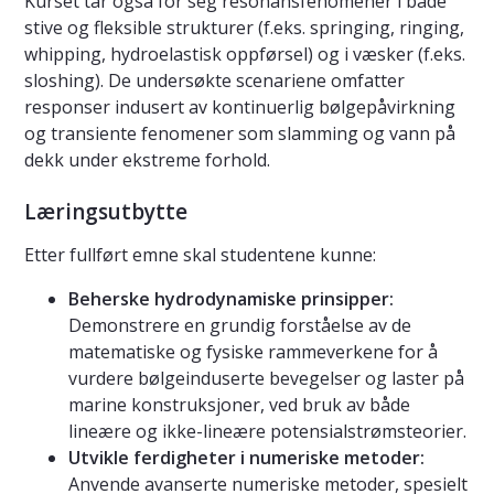
Kurset tar også for seg resonansfenomener i både
stive og fleksible strukturer (f.eks. springing, ringing,
whipping, hydroelastisk oppførsel) og i væsker (f.eks.
sloshing). De undersøkte scenariene omfatter
responser indusert av kontinuerlig bølgepåvirkning
og transiente fenomener som slamming og vann på
dekk under ekstreme forhold.
Læringsutbytte
Etter fullført emne skal studentene kunne:
Beherske hydrodynamiske prinsipper:
Demonstrere en grundig forståelse av de
matematiske og fysiske rammeverkene for å
vurdere bølgeinduserte bevegelser og laster på
marine konstruksjoner, ved bruk av både
lineære og ikke-lineære potensialstrømsteorier.
Utvikle ferdigheter i numeriske metoder:
Anvende avanserte numeriske metoder, spesielt