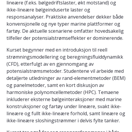
lineære (f.eks. bølgedriftslaster, økt motstand) og
ikke-lineære bølgeinduserte laster og
responsanalyser. Praktiske anvendelser dekker både
konvensjonelle og nye typer marine plattformer og
fartøy. De aktuelle scenariene omfatter hovedsakelig
tilfeller der potensialstrømseffekter er dominerende.
Kurset begynner med en introduksjon til reell
strømningsmodellering og beregningsfluiddynamikk
(CFD), etterfulgt av en gjennomgang av
potensialstrømsmetoder. Studentene vil arbeide med
detaljerte utledninger av rand-elementmetoder (BEM)
og panelmetoder, samt en kort diskusjon av
harmoniske polynomcellemetoder (HPC). Temaene
inkluderer eksterne bølgeinteraksjoner med marine
konstruksjoner og fartøy under lineære, svakt ikke-
lineære og fullt ikke-lineære forhold, samt lineære og
ikke-lineære sloshingstrømmer i delvis fylte tanker.