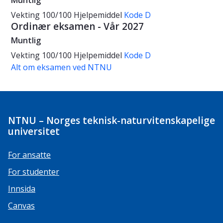
Muntlig
Vekting
100/100
Hjelpemiddel
Kode D
Ordinær eksamen - Vår 2027
Muntlig
Vekting
100/100
Hjelpemiddel
Kode D
Alt om eksamen ved NTNU
NTNU – Norges teknisk-naturvitenskapelige
universitet
For ansatte
For studenter
Innsida
Canvas