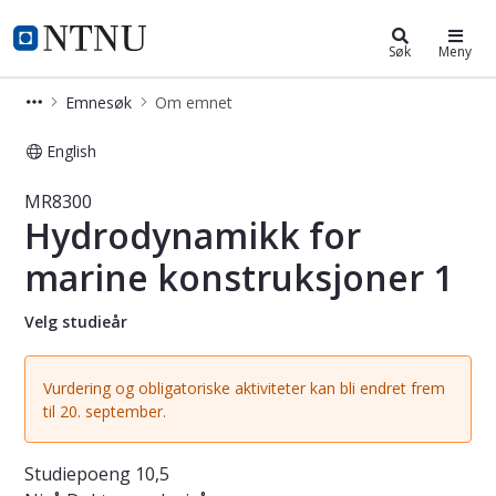
Studier
NTNU Hjemmeside
Søk
Meny
Emnesøk
Om emnet
English
Emne - Hydrodynamikk for marine k
MR8300
Hydrodynamikk for
marine konstruksjoner 1
Velg studieår
Vurdering og obligatoriske aktiviteter kan bli endret frem
til 20. september.
Studiepoeng
10,5