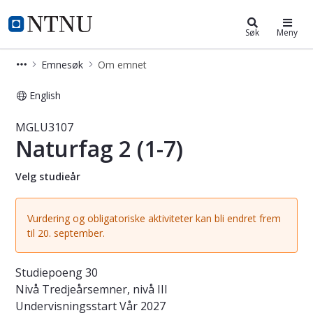
Studier
NTNU Hjemmeside
Søk
Meny
Emnesøk
Om emnet
English
Emne - Naturfag 2 (1-7) - MGLU310
MGLU3107
Naturfag 2 (1-7)
Velg studieår
Vurdering og obligatoriske aktiviteter kan bli endret frem
til 20. september.
Studiepoeng
30
Nivå
Tredjeårsemner, nivå III
Undervisningsstart
Vår 2027