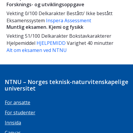
Forsknings- og utviklingsoppgave
Vekting
0/100
Delkarakter
Bestått/ Ikke bestått
Eksamenssystem
Inspera Assessment
Muntlig eksamen. Kjemi og fysikk
Vekting
51/100
Delkarakter
Bokstavkarakterer
Hjelpemiddel
HJELPEMIDD
Varighet
40 minutter
Alt om eksamen ved NTNU
NTNU – Norges teknisk-naturvitenskapelige
universitet
For ansatte
For studenter
Innsida
Canvas