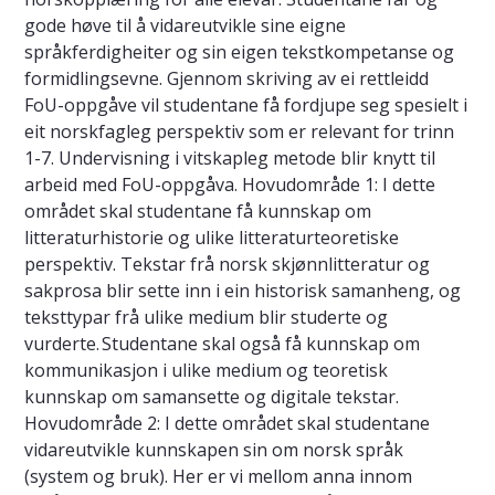
gode høve til å vidareutvikle sine eigne
språkferdigheiter og sin eigen tekstkompetanse og
formidlingsevne. Gjennom skriving av ei rettleidd
FoU-oppgåve vil studentane få fordjupe seg spesielt i
eit norskfagleg perspektiv som er relevant for trinn
1-7. Undervisning i vitskapleg metode blir knytt til
arbeid med FoU-oppgåva. Hovudområde 1: I dette
området skal studentane få kunnskap om
litteraturhistorie og ulike litteraturteoretiske
perspektiv. Tekstar frå norsk skjønnlitteratur og
sakprosa blir sette inn i ein historisk samanheng, og
teksttypar frå ulike medium blir studerte og
vurderte. Studentane skal også få kunnskap om
kommunikasjon i ulike medium og teoretisk
kunnskap om samansette og digitale tekstar.
Hovudområde 2: I dette området skal studentane
vidareutvikle kunnskapen sin om norsk språk
(system og bruk). Her er vi mellom anna innom