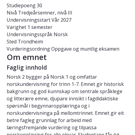
Studiepoeng
30
Nivå
Tredjeårsemner, nivå III
Undervisningsstart
Vår 2027
Varighet
1 semester
Undervisningsspråk
Norsk
Sted
Trondheim
Vurderingsordning
Oppgave og muntlig eksamen
Om emnet
Faglig innhold
Norsk 2 bygger på Norsk 1 og omfattar
norskundervisning for trinn 1-7. Emnet gir historisk
bakgrunn og god kunnskap om sentrale språklege
og litterære emne, djupare innsikt i fagdidaktiske
spørsmål i begynnaropplæringa og i
norskundervisninga på mellomtrinnet. Emnet gir eit
betre fagleg grunnlag for arbeid med
læringsfremjande vurdering og tilpassa
norskopplæring for alle elevar. Studentane får òg