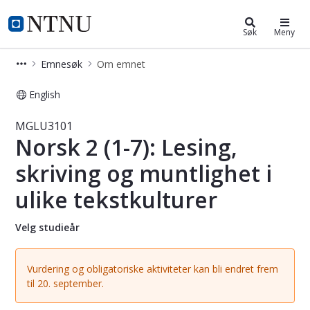
Studier
NTNU Hjemmeside
Søk
Meny
Emnesøk
Om emnet
English
Emne - Norsk 2 (1-7): Lesing, skrivi
MGLU3101
Norsk 2 (1-7): Lesing,
skriving og muntlighet i
ulike tekstkulturer
Velg studieår
Vurdering og obligatoriske aktiviteter kan bli endret frem
til 20. september.