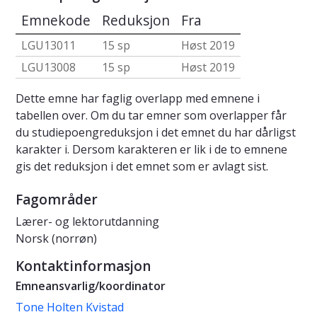
Emnekode
Reduksjon
Fra
LGU13011
15 sp
Høst 2019
LGU13008
15 sp
Høst 2019
Dette emne har faglig overlapp med emnene i
tabellen over. Om du tar emner som overlapper får
du studiepoengreduksjon i det emnet du har dårligst
karakter i. Dersom karakteren er lik i de to emnene
gis det reduksjon i det emnet som er avlagt sist.
Fagområder
Lærer- og lektorutdanning
Norsk (norrøn)
Kontaktinformasjon
Emneansvarlig/koordinator
Tone Holten Kvistad