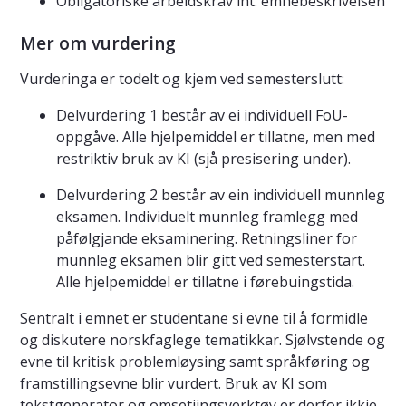
Obligatoriske arbeidskrav iht. emnebeskrivelsen
Mer om vurdering
Vurderinga er todelt og kjem ved semesterslutt:
Delvurdering 1 består av ei individuell FoU-
oppgåve. Alle hjelpemiddel er tillatne, men med
restriktiv bruk av KI (sjå presisering under).
Delvurdering 2 består av ein individuell munnleg
eksamen. Individuelt munnleg framlegg med
påfølgjande eksaminering. Retningsliner for
munnleg eksamen blir gitt ved semesterstart.
Alle hjelpemiddel er tillatne i førebuingstida.
Sentralt i emnet er studentane si evne til å formidle
og diskutere norskfaglege tematikkar. Sjølvstende og
evne til kritisk problemløysing samt språkføring og
framstillingsevne blir vurdert. Bruk av KI som
tekstgenerator og omsetjingsverktøy er derfor ikkje