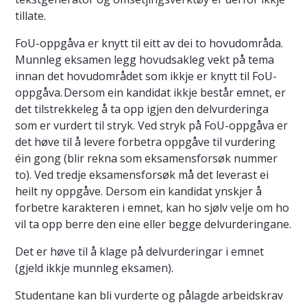
tillate.
FoU-oppgåva er knytt til eitt av dei to hovudområda.
Munnleg eksamen legg hovudsakleg vekt på tema
innan det hovudområdet som ikkje er knytt til FoU-
oppgåva. Dersom ein kandidat ikkje består emnet, er
det tilstrekkeleg å ta opp igjen den delvurderinga
som er vurdert til stryk. Ved stryk på FoU-oppgåva er
det høve til å levere forbetra oppgåve til vurdering
éin gong (blir rekna som eksamensforsøk nummer
to). Ved tredje eksamensforsøk må det leverast ei
heilt ny oppgåve. Dersom ein kandidat ynskjer å
forbetre karakteren i emnet, kan ho sjølv velje om ho
vil ta opp berre den eine eller begge delvurderingane.
Det er høve til å klage på delvurderingar i emnet
(gjeld ikkje munnleg eksamen).
Studentane kan bli vurderte og pålagde arbeidskrav