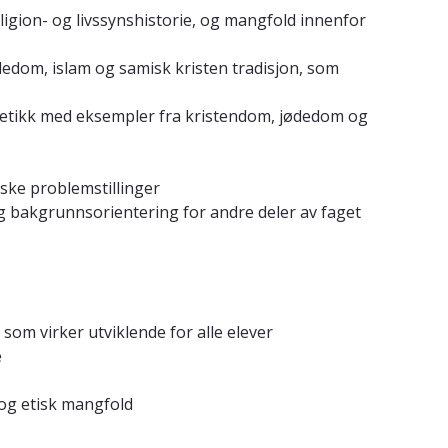
ligion- og livssynshistorie, og mangfold innenfor
dedom, islam og samisk kristen tradisjon, som
og etikk med eksempler fra kristendom, jødedom og
ske problemstillinger
g bakgrunnsorientering for andre deler av faget
om virker utviklende for alle elever
e
 og etisk mangfold