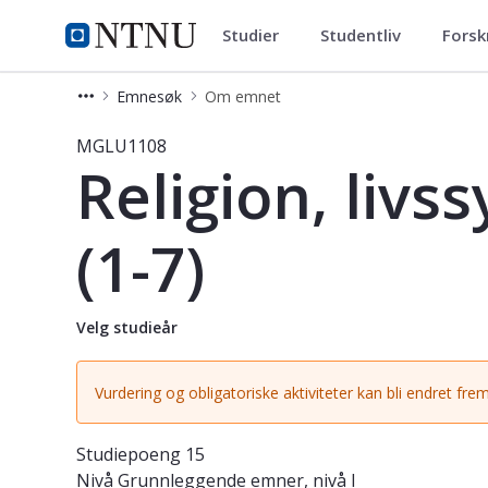
Studier
Studentliv
Forsk
Studier
NTNU Hjemmeside
Emnesøk
Om emnet
Emne - Religion, livssyn og etikk i 
MGLU1108
Religion, livs
(1-7)
Velg studieår
Vurdering og obligatoriske aktiviteter kan bli endret frem
Studiepoeng
15
Nivå
Grunnleggende emner, nivå I