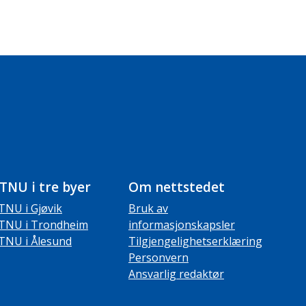
TNU i tre byer
Om nettstedet
TNU i Gjøvik
Bruk av
TNU i Trondheim
informasjonskapsler
TNU i Ålesund
Tilgjengelighetserklæring
Personvern
Ansvarlig redaktør