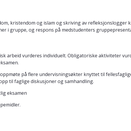
dom, kristendom og islam og skriving av refleksjonslogger k
joner i gruppe, og respons på medstudenters gruppepresent
sk arbeid vurderes individuelt. Obligatoriske aktiviteter vu
 eksamen.
oppmøte på flere undervisningsøkter knyttet til fellesfaglige
pp til faglige diskusjoner og samhandling.
tlig eksamen
lpemidler.