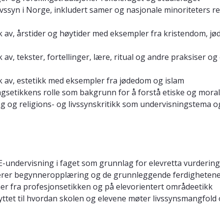
ivssyn i Norge, inkludert samer og nasjonale minoriteters re
 av, årstider og høytider med eksempler fra kristendom, jø
 av, tekster, fortellinger, lære, ritual og andre praksiser 
k av, estetikk med eksempler fra jødedom og islam
setikkens rolle som bakgrunn for å forstå etiske og moral
ng og religions- og livssynskritikk som undervisningstema o
ndervisning i faget som grunnlag for elevretta vurdering s
rerer begynneropplæring og de grunnleggende ferdigheten
er fra profesjonsetikken og på elevorientert områdeetikk
yttet til hvordan skolen og elevene møter livssynsmangfold