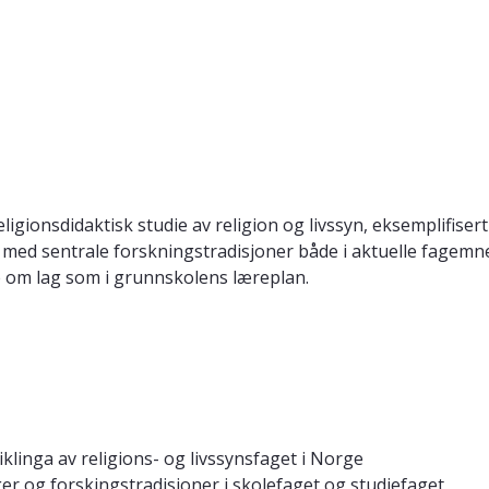
eligionsdidaktisk studie av religion og livssyn, eksemplifis
nt med sentrale forskningstradisjoner både i aktuelle fagem
re om lag som i grunnskolens læreplan.
linga av religions- og livssynsfaget i Norge
r og forskingstradisjoner i skolefaget og studiefaget