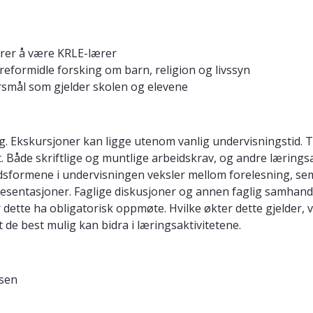
rer å være KRLE-lærer
ereformidle forsking om barn, religion og livssyn
pørsmål som gjelder skolen og elevene
g. Ekskursjoner kan ligge utenom vanlig undervisningstid. Ti
 Både skriftlige og muntlige arbeidskrav, og andre lærings
sformene i undervisningen veksler mellom forelesning, semi
resentasjoner. Faglige diskusjoner og annen faglig samhandl
dette ha obligatorisk oppmøte. Hvilke økter dette gjelder, 
at de best mulig kan bidra i læringsaktivitetene.
lsen