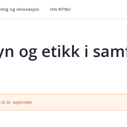
ning og innovasjon
Om NTNU
samfunn og skole (1-7) - MGLU1108
syn og etikk i sa
 til 20. september.