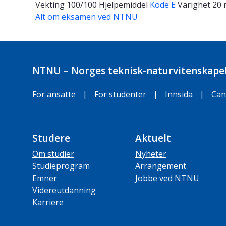
Vekting
100/100
Hjelpemiddel
Kode E
Varighet
20 
Alt om eksamen ved NTNU
NTNU – Norges teknisk-naturvitenskapel
For ansatte
|
For studenter
|
Innsida
|
Can
Studere
Aktuelt
Om studier
Nyheter
Studieprogram
Arrangement
Emner
Jobbe ved NTNU
Videreutdanning
Karriere