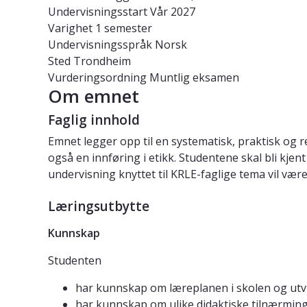
Undervisningsstart
Vår 2027
Varighet
1 semester
Undervisningsspråk
Norsk
Sted
Trondheim
Vurderingsordning
Muntlig eksamen
Om emnet
Faglig innhold
Emnet legger opp til en systematisk, praktisk og r
også en innføring i etikk. Studentene skal bli kje
undervisning knyttet til KRLE-faglige tema vil væ
Læringsutbytte
Kunnskap
Studenten
har kunnskap om læreplanen i skolen og utvik
har kunnskap om ulike didaktiske tilnærminge