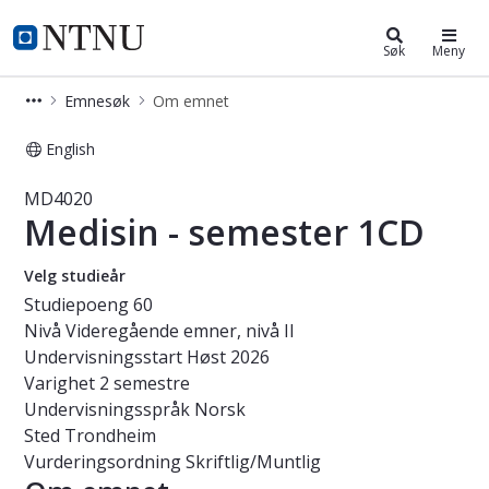
Studier
NTNU Hjemmeside
Søk
Meny
Emnesøk
Om emnet
English
Emne - Medisin - semester 1CD - M
MD4020
Medisin - semester 1CD
Velg studieår
Studiepoeng
60
Nivå
Videregående emner, nivå II
Undervisningsstart
Høst 2026
Varighet
2 semestre
Undervisningsspråk
Norsk
Sted
Trondheim
Vurderingsordning
Skriftlig/Muntlig