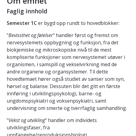
Om emnet
Faglig innhold
Semester 1C
er bygd opp rundt to hovedblokker:
"
Bevissthet og følelser
" handler først og fremst om
nervesystemets oppbygning og funksjon, fra det
biokjemiske og mikroskopiske nivå til de mest
kompliserte funksjoner som nervesystemet utøver i
organismen, i samspill og vekselvirkning med de
andre organene og organsystemer. Til dette
hovedtemaet hører også studiet av sanser som syn,
hørsel og balanse. Dessuten blir det gitt en første
innføring i utviklingspsykologi, barne- og
ungdomspsykiatri og voksenpsykiatri, samt
undervisning om smerte og tverrfaglig samhandling.
"
Vekst og utvikling
" handler om individets
utviklingsfaser, fra
unnfangelse/reproduksjonsbiologi,