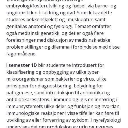
embryologi/fosterutvikling og fødsel, via barne- og
ungdomstiden til aldring og død. Som del av dette
studeres bekkenskjelett og -muskulatur, samt
genitalias anatomi og fysiologi. Temaet omfatter
også medisinsk genetikk, og det er også flere
forelesninger med diskusjon av medisinsk etiske
problemstillinger og dilemma i forbindelse med disse
fagområdene.
I semester 1D
blir studentene introdusert for
klassifisering og oppbygging av ulike typer
mikroorganismer som bakterier og virus, ulike
prinsipper for diagnostisering, betydning for
patogenese, samt introduksjon til antibiotika og
antibiotikaresistens. I immunologi gis en innføring i
immunsystemets ulike deler og funksjon og hvordan
immunologiske reaksjoner i visse tilfeller kan føre til
utvikling av eller forverring av sykdom. I nyrefysiologi
undervises det om produksjon av urin og nyrenes