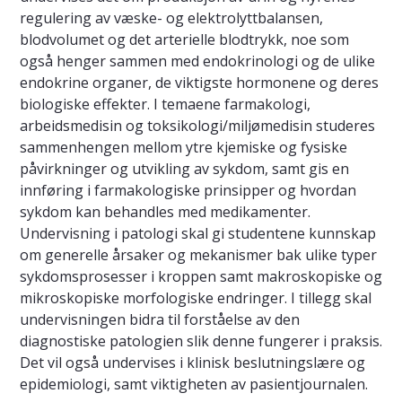
regulering av væske- og elektrolyttbalansen,
blodvolumet og det arterielle blodtrykk, noe som
også henger sammen med endokrinologi og de ulike
endokrine organer, de viktigste hormonene og deres
biologiske effekter. I temaene farmakologi,
arbeidsmedisin og toksikologi/miljømedisin studeres
sammenhengen mellom ytre kjemiske og fysiske
påvirkninger og utvikling av sykdom, samt gis en
innføring i farmakologiske prinsipper og hvordan
sykdom kan behandles med medikamenter.
Undervisning i patologi skal gi studentene kunnskap
om generelle årsaker og mekanismer bak ulike typer
sykdomsprosesser i kroppen samt makroskopiske og
mikroskopiske morfologiske endringer. I tillegg skal
undervisningen bidra til forståelse av den
diagnostiske patologien slik denne fungerer i praksis.
Det vil også undervises i klinisk beslutningslære og
epidemiologi, samt viktigheten av pasientjournalen.