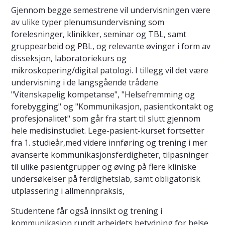
Gjennom begge semestrene vil undervisningen være
av ulike typer plenumsundervisning som
forelesninger, klinikker, seminar og TBL, samt
gruppearbeid og PBL, og relevante øvinger i form av
disseksjon, laboratoriekurs og
mikroskopering/digital patologi. I tillegg vil det være
undervisning i de langsgående trådene
"Vitenskapelig kompetanse", "Helsefremming og
forebygging" og "Kommunikasjon, pasientkontakt og
profesjonalitet" som går fra start til slutt gjennom
hele medisinstudiet. Lege-pasient-kurset fortsetter
fra 1. studieår,med videre innføring og trening i mer
avanserte kommunikasjonsferdigheter, tilpasninger
til ulike pasientgrupper og øving på flere kliniske
undersøkelser på ferdighetslab, samt obligatorisk
utplassering i allmennpraksis,
Studentene får også innsikt og trening i
kommunikasjon rundt arbeidets betydning for helse