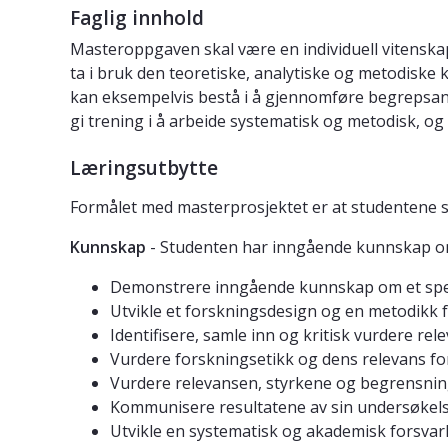
Faglig innhold
Masteroppgaven skal være en individuell vitensk
ta i bruk den teoretiske, analytiske og metodiske
kan eksempelvis bestå i å gjennomføre begrepsana
gi trening i å arbeide systematisk og metodisk, og b
Læringsutbytte
Formålet med masterprosjektet er at studentene ska
Kunnskap
- Studenten har inngående kunnskap o
Demonstrere inngående kunnskap om et spes
Utvikle et forskningsdesign og en metodikk f
Identifisere, samle inn og kritisk vurdere re
Vurdere forskningsetikk og dens relevans fo
Vurdere relevansen, styrkene og begrensning
Kommunisere resultatene av sin undersøkelse 
Utvikle en systematisk og akademisk forsvarli