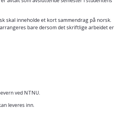
 er avtalt som avsluttende semester i studentens
sk skal inneholde et kort sammendrag på norsk.
rrangeres bare dersom det skriftlige arbeidet er
arnevern ved NTNU.
an leveres inn.