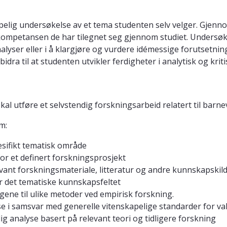
apelig undersøkelse av et tema studenten selv velger. Gje
 kompetansen de har tilegnet seg gjennom studiet. Undersøke
lyser eller i å klargjøre og vurdere idémessige forutsetni
idra til at studenten utvikler ferdigheter i analytisk og krit
l utføre et selvstendig forskningsarbeid relatert til barne
m:
ifikt tematisk område
or et definert forskningsprosjekt
levant forskningsmateriale, litteratur og andre kunnskapskild
r det tematiske kunnskapsfeltet
ene til ulike metoder ved empirisk forskning.
i samsvar med generelle vitenskapelige standarder for valid
g analyse basert på relevant teori og tidligere forskning