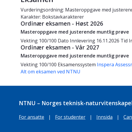
Vurderingsordning: Masteroppgave med justeren
Karakter: Bokstavkarakterer
Ordinær eksamen - Høst 2026
Masteroppgave med justerende muntlig prøve
Vekting
100/100
Dato
Innlevering 16.11.2026
Tid
I
Ordinær eksamen - Vår 2027
Masteroppgave med justerende muntlig prøve
Vekting
100/100
Eksamenssystem
Inspera Assess
Alt om eksamen ved NTNU
NTNU – Norges teknisk-naturvitenskapel
For ansatte
|
For studenter
|
Innsida
|
Can