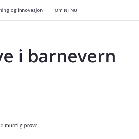
ning og innovasjon
Om NTNU
 - MBV3902
e i barnevern
e muntlig prøve