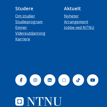
Studere
Aktuelt
Om studier
Nyheter
Studieprogram
Arrangement
Emner
Jobbe ved NTNU
Videreutdanning
Karriere
Facebook
Instagram
Linkedin
Snapchat
Tiktok
Yout