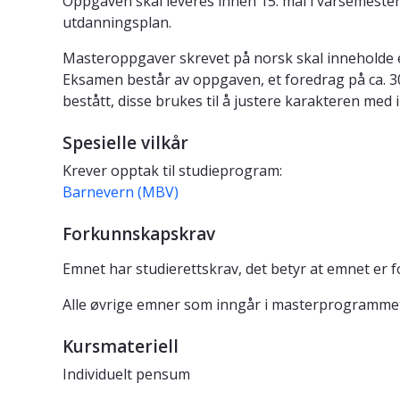
Oppgaven skal leveres innen 15. mai i vårsemester
utdanningsplan.
Masteroppgaver skrevet på norsk skal inneholde 
Eksamen består av oppgaven, et foredrag på ca. 3
bestått, disse brukes til å justere karakteren med in
Spesielle vilkår
Krever opptak til studieprogram:
Barnevern (MBV)
Forkunnskapskrav
Emnet har studierettskrav, det betyr at emnet er 
Alle øvrige emner som inngår i masterprogrammet 
Kursmateriell
Individuelt pensum