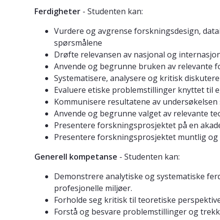
Ferdigheter
- Studenten kan:
Vurdere og avgrense forskningsdesign, datai
spørsmålene
Drøfte relevansen av nasjonal og internasjona
Anvende og begrunne bruken av relevante fo
Systematisere, analysere og kritisk diskuter
Evaluere etiske problemstillinger knyttet til
Kommunisere resultatene av undersøkelsen s
Anvende og begrunne valget av relevante teo
Presentere forskningsprosjektet på en aka
Presentere forskningsprosjektet muntlig og 
Generell kompetanse
- Studenten kan:
Demonstrere analytiske og systematiske ferdi
profesjonelle miljøer.
Forholde seg kritisk til teoretiske perspekt
Forstå og besvare problemstillinger og trek