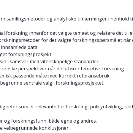
nnsamlingsmetoder og analytiske tilnærminger i henhold ti
l forskning innenfor det valgte temaet og relatere det til e
rskningsmetoder for det valgte forskningsspørsmålet når d
e innsamlede data
 eget forskningsprosjekt
in i samsvar med vitenskapelige standarder
retiske perspektiver når de utfører teoretisk forskning
demisk passende måte med korrekt referansebruk.
begrunne sentrale valg i forskningsprosjektet.
gheter som er relevante for forskning, policyutvikling, und
iver og forskningsfunn, både egne og andres.
ke velbegrunnede konklusjoner.