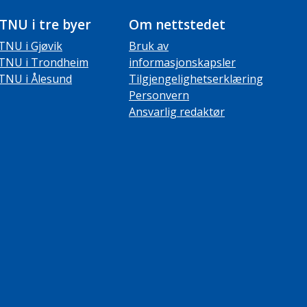
TNU i tre byer
Om nettstedet
TNU i Gjøvik
Bruk av
TNU i Trondheim
informasjonskapsler
TNU i Ålesund
Tilgjengelighetserklæring
Personvern
Ansvarlig redaktør