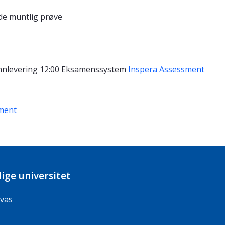
de muntlig prøve
nnlevering 12:00
Eksamenssystem
Inspera Assessment
ment
ige universitet
vas