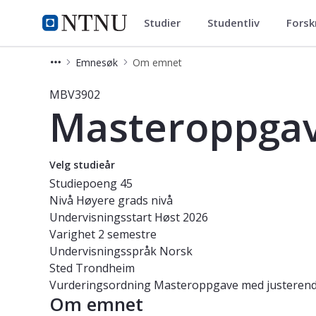
Studier
Studentliv
Forsk
Studier
NTNU Hjemmeside
Emnesøk
Om emnet
Emne - Masteroppgave i barnevern
MBV3902
Masteroppgav
Velg studieår
Studiepoeng
45
Nivå
Høyere grads nivå
Undervisningsstart
Høst 2026
Varighet
2 semestre
Undervisningsspråk
Norsk
Sted
Trondheim
Vurderingsordning
Masteroppgave med justerend
Om emnet