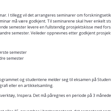
nar. I tillegg vil det arrangeres seminarer om forskningset
eminar må være godkjent. Til seminarene skal hver enkelt s
gende semester levere en fullstendig prosjektskisse med fo
 andre semester. Veileder oppnevnes etter godkjent prosjekt
første semester
ndre semester
ogrammet og studentene melder seg til eksamen på Studen
afi eller en artikkelsamling.
sverktøy, Inspera. Det må påregnes en periode på 3 måneder