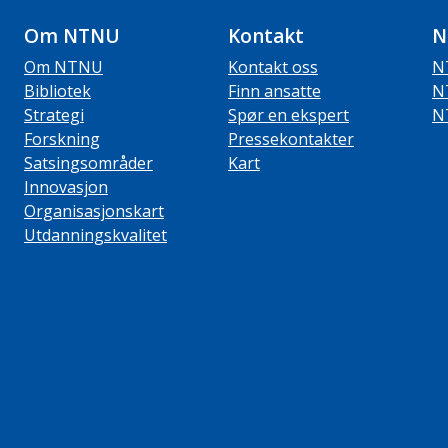
Om NTNU
Kontakt
N
Om NTNU
Kontakt oss
N
Bibliotek
Finn ansatte
N
Strategi
Spør en ekspert
N
Forskning
Pressekontakter
Satsingsområder
Kart
Innovasjon
Organisasjonskart
Utdanningskvalitet
ube