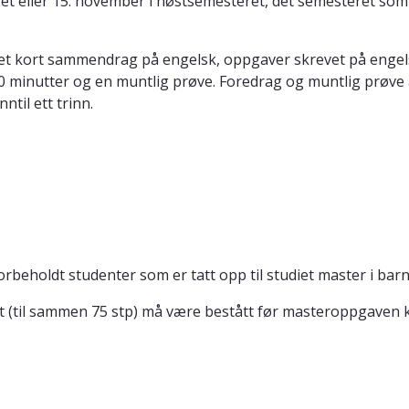
et eller 15. november i høstsemesteret, det semesteret som
et kort sammendrag på engelsk, oppgaver skrevet på engel
0 minutter og en muntlig prøve. Foredrag og muntlig prøve a
ntil ett trinn.
forbeholdt studenter som er tatt opp til studiet master i b
(til sammen 75 stp) må være bestått før masteroppgaven k