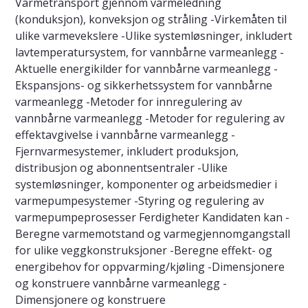
Varmetransport gjennom varmeledning
(konduksjon), konveksjon og stråling -Virkemåten til
ulike varmevekslere -Ulike systemløsninger, inkludert
lavtemperatursystem, for vannbårne varmeanlegg -
Aktuelle energikilder for vannbårne varmeanlegg -
Ekspansjons- og sikkerhetssystem for vannbårne
varmeanlegg -Metoder for innregulering av
vannbårne varmeanlegg -Metoder for regulering av
effektavgivelse i vannbårne varmeanlegg -
Fjernvarmesystemer, inkludert produksjon,
distribusjon og abonnentsentraler -Ulike
systemløsninger, komponenter og arbeidsmedier i
varmepumpesystemer -Styring og regulering av
varmepumpeprosesser Ferdigheter Kandidaten kan -
Beregne varmemotstand og varmegjennomgangstall
for ulike veggkonstruksjoner -Beregne effekt- og
energibehov for oppvarming/kjøling -Dimensjonere
og konstruere vannbårne varmeanlegg -
Dimensjonere og konstruere