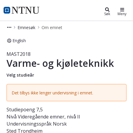
Studier
NTNU Hjemmeside
Søk
Meny
Emnesøk
Om emnet
English
Emne - Varme- og kjøleteknikk - M
MAST2018
Varme- og kjøleteknikk
Velg studieår
Det tilbys ikke lenger undervisning i emnet.
Studiepoeng
7,5
Nivå
Videregående emner, nivå II
Undervisningsspråk
Norsk
Sted
Trondheim