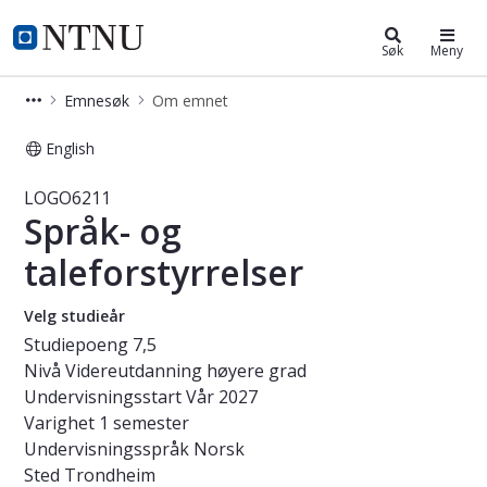
Studier
NTNU Hjemmeside
Søk
Meny
Emnesøk
Om emnet
English
Emne - Språk- og taleforstyrrelser 
LOGO6211
Språk- og
taleforstyrrelser
Velg studieår
Studiepoeng
7,5
Nivå
Videreutdanning høyere grad
Undervisningsstart
Vår 2027
Varighet
1 semester
Undervisningsspråk
Norsk
Sted
Trondheim