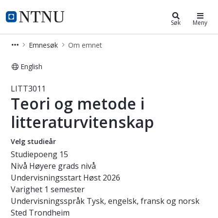
Studier
NTNU Hjemmeside
Søk
Meny
Emnesøk
Om emnet
English
Emne - Teori og metode i litteratur
LITT3011
Teori og metode i
litteraturvitenskap
Velg studieår
Studiepoeng
15
Nivå
Høyere grads nivå
Undervisningsstart
Høst 2026
Varighet
1 semester
Undervisningsspråk
Tysk, engelsk, fransk og norsk
Sted
Trondheim