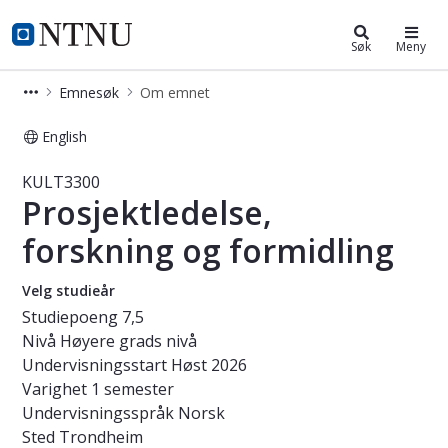
Studier
NTNU Hjemmeside
Søk
Meny
Emnesøk
Om emnet
English
Emne - Prosjektledelse, forskning o
KULT3300
Prosjektledelse,
forskning og formidling
Velg studieår
Studiepoeng
7,5
Nivå
Høyere grads nivå
Undervisningsstart
Høst 2026
Varighet
1 semester
Undervisningsspråk
Norsk
Sted
Trondheim