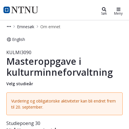
Studier
NTNU Hjemmeside
Søk
Meny
Emnesøk
Om emnet
English
Emne - Masteroppgave i kulturminn
KULMI3090
Masteroppgave i
kulturminneforvaltning
Velg studieår
Vurdering og obligatoriske aktiviteter kan bli endret frem
til 20. september.
Studiepoeng
30