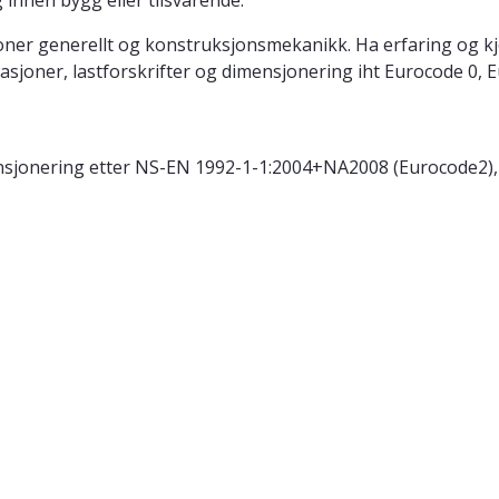
innen bygg eller tilsvarende.
er generellt og konstruksjonsmekanikk. Ha erfaring og kje
joner, lastforskrifter og dimensjonering iht Eurocode 0, 
ensjonering etter NS-EN 1992-1-1:2004+NA2008 (Eurocode2),