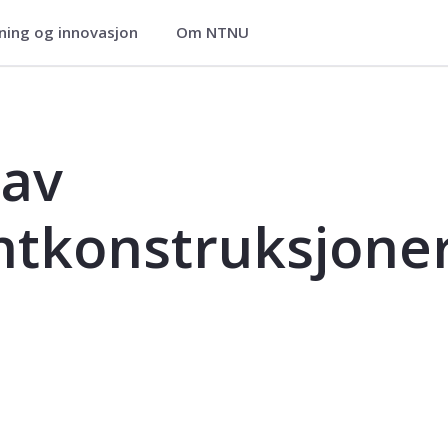
ning og innovasjon
Om NTNU
entkonstruksjoner - KT6006
 av
tkonstruksjone