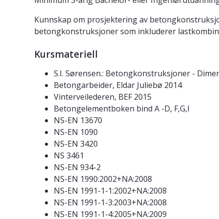
Minimum 3-årig Bachelor- eller Ingeniørutdanning 
Kunnskap om prosjektering av betongkonstruksjon
betongkonstruksjoner som inkluderer lastkombinas
Kursmateriell
S.I. Sørensen.: Betongkonstruksjoner - Dim
Betongarbeider, Eldar Juliebø 2014
Vinterveilederen, BEF 2015
Betongelementboken bind A -D, F,G,I
NS-EN 13670
NS-EN 1090
NS-EN 3420
NS 3461
NS-EN 934-2
NS-EN 1990:2002+NA:2008
NS-EN 1991-1-1:2002+NA:2008
NS-EN 1991-1-3:2003+NA:2008
NS-EN 1991-1-4:2005+NA:2009