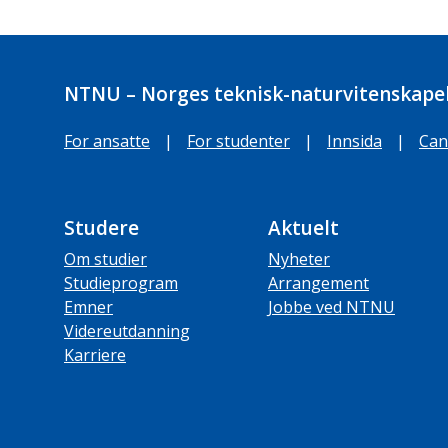
NTNU – Norges teknisk-naturvitenskapel
For ansatte
|
For studenter
|
Innsida
|
Can
Studere
Aktuelt
Om studier
Nyheter
Studieprogram
Arrangement
Emner
Jobbe ved NTNU
Videreutdanning
Karriere