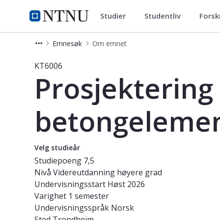
Studier
Studentliv
Forsk
Studier
NTNU Hjemmeside
Emnesøk
Om emnet
Emne - Prosjektering av betongelem
KT6006
Prosjektering
betongelemen
Velg studieår
Studiepoeng
7,5
Nivå
Videreutdanning høyere grad
Undervisningsstart
Høst 2026
Varighet
1 semester
Undervisningsspråk
Norsk
Sted
Trondheim