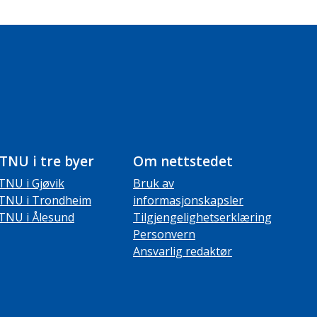
TNU i tre byer
Om nettstedet
TNU i Gjøvik
Bruk av
TNU i Trondheim
informasjonskapsler
TNU i Ålesund
Tilgjengelighetserklæring
Personvern
Ansvarlig redaktør