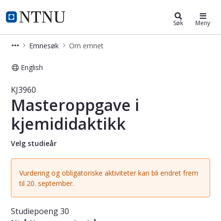
Studier
NTNU Hjemmeside
Søk
Meny
Emnesøk
Om emnet
English
Emne - Masteroppgave i kjemididakt
KJ3960
Masteroppgave i
kjemididaktikk
Velg studieår
Vurdering og obligatoriske aktiviteter kan bli endret frem
til 20. september.
Studiepoeng
30