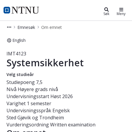
Studier
NTNU Hjemmeside
Søk
Meny
Emnesøk
Om emnet
English
Emne - Systemsikkerhet - IMT4123
IMT4123
Systemsikkerhet
Velg studieår
Studiepoeng
7,5
Nivå
Høyere grads nivå
Undervisningsstart
Høst 2026
Varighet
1 semester
Undervisningsspråk
Engelsk
Sted
Gjøvik og Trondheim
Vurderingsordning
Written examination