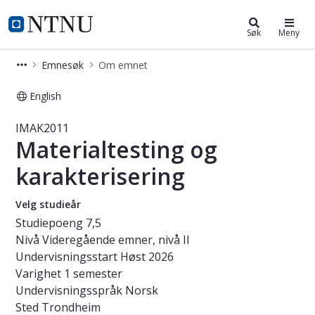
Studier
NTNU Hjemmeside
Søk
Meny
Emnesøk
Om emnet
English
Emne - Materialtesting og karakteri
IMAK2011
Materialtesting og
karakterisering
Velg studieår
Studiepoeng
7,5
Nivå
Videregående emner, nivå II
Undervisningsstart
Høst 2026
Varighet
1 semester
Undervisningsspråk
Norsk
Sted
Trondheim