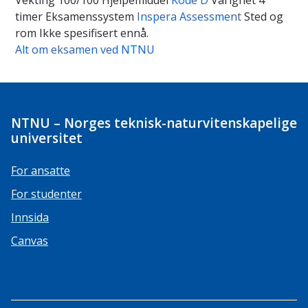
Vekting
100/100
Hjelpemiddel
Kode D
Varighet
4
timer
Eksamenssystem
Inspera Assessment
Sted og
rom
Ikke spesifisert ennå.
Alt om eksamen ved NTNU
NTNU – Norges teknisk-naturvitenskapelige
universitet
For ansatte
For studenter
Innsida
Canvas