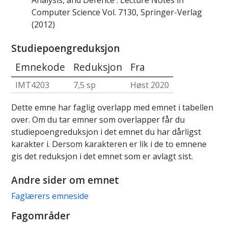
Analysis, and Defence . Lecture Notes in
Computer Science Vol. 7130, Springer-Verlag
(2012)
Studiepoengreduksjon
Emnekode
Reduksjon
Fra
IMT4203
7,5 sp
Høst 2020
Dette emne har faglig overlapp med emnet i tabellen
over. Om du tar emner som overlapper får du
studiepoengreduksjon i det emnet du har dårligst
karakter i. Dersom karakteren er lik i de to emnene
gis det reduksjon i det emnet som er avlagt sist.
Andre sider om emnet
Faglærers emneside
Fagområder