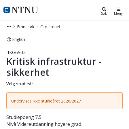
Studier
NTNU Hjemmeside
Søk
Meny
Emnesøk
Om emnet
English
Emne - Kritisk infrastruktur - sikker
IIKG6502
Kritisk infrastruktur -
sikkerhet
Velg studieår
Undervises ikke studieåret 2026/2027
Studiepoeng
7,5
Nivå
Videreutdanning høyere grad