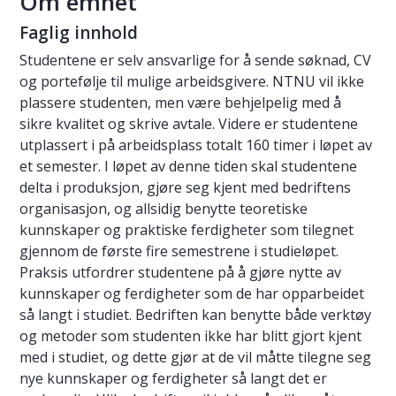
Om emnet
Faglig innhold
Studentene er selv ansvarlige for å sende søknad, CV
og portefølje til mulige arbeidsgivere. NTNU vil ikke
plassere studenten, men være behjelpelig med å
sikre kvalitet og skrive avtale. Videre er studentene
utplassert i på arbeidsplass totalt 160 timer i løpet av
et semester. I løpet av denne tiden skal studentene
delta i produksjon, gjøre seg kjent med bedriftens
organisasjon, og allsidig benytte teoretiske
kunnskaper og praktiske ferdigheter som tilegnet
gjennom de første fire semestrene i studieløpet.
Praksis utfordrer studentene på å gjøre nytte av
kunnskaper og ferdigheter som de har opparbeidet
så langt i studiet. Bedriften kan benytte både verktøy
og metoder som studenten ikke har blitt gjort kjent
med i studiet, og dette gjør at de vil måtte tilegne seg
nye kunnskaper og ferdigheter så langt det er