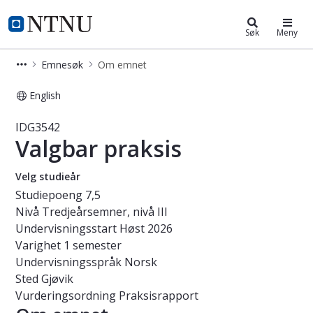
Studier
NTNU Hjemmeside
Søk
Meny
Emnesøk
Om emnet
English
Emne - Valgbar praksis - IDG3542
IDG3542
Valgbar praksis
Velg studieår
Studiepoeng
7,5
Nivå
Tredjeårsemner, nivå III
Undervisningsstart
Høst 2026
Varighet
1 semester
Undervisningsspråk
Norsk
Sted
Gjøvik
Vurderingsordning
Praksisrapport