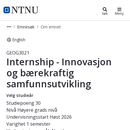
Studier
NTNU Hjemmeside
Søk
Meny
Emnesøk
Om emnet
English
Emne - Internship - Innovasjon og 
GEOG3021
Internship - Innovasjon
og bærekraftig
samfunnsutvikling
Velg studieår
Studiepoeng
30
Nivå
Høyere grads nivå
Undervisningsstart
Høst 2026
Varighet
1 semester