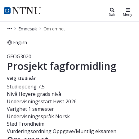
Studier
NTNU Hjemmeside
Søk
Meny
Emnesøk
Om emnet
English
Emne - Prosjekt fagformidling - GE
GEOG3020
Prosjekt fagformidling
Velg studieår
Studiepoeng
7,5
Nivå
Høyere grads nivå
Undervisningsstart
Høst 2026
Varighet
1 semester
Undervisningsspråk
Norsk
Sted
Trondheim
Vurderingsordning
Oppgave/Muntlig eksamen