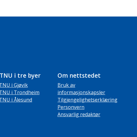
TNU i tre byer
Om nettstedet
TNU i Gjøvik
Bruk av
TNU i Trondheim
informasjonskapsler
TNU i Ålesund
Tilgjengelighetserklæring
Personvern
Ansvarlig redaktør