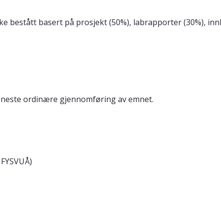
bestått basert på prosjekt (50%), labrapporter (30%), innlev
d neste ordinære gjennomføring av emnet.
FJFYSVUÅ)