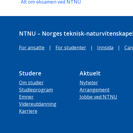
Alt om eksamen ved NTNU
NTNU – Norges teknisk-naturvitenskapel
For ansatte
|
For studenter
|
Innsida
|
Can
Studere
Aktuelt
Om studier
Nyheter
Studieprogram
Arrangement
Emner
Jobbe ved NTNU
Videreutdanning
Karriere