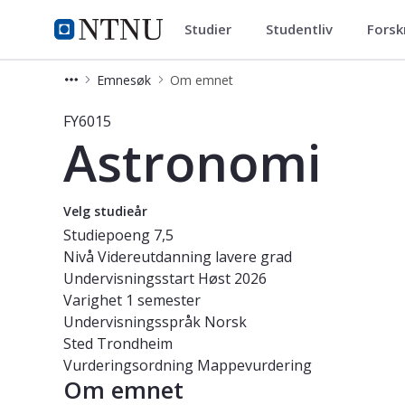
Studier
Studentliv
Forsk
Studier
NTNU Hjemmeside
Emnesøk
Om emnet
Emne - Astronomi - FY6015
FY6015
Astronomi
Velg studieår
Studiepoeng
7,5
Nivå
Videreutdanning lavere grad
Undervisningsstart
Høst 2026
Varighet
1 semester
Undervisningsspråk
Norsk
Sted
Trondheim
Vurderingsordning
Mappevurdering
Om emnet