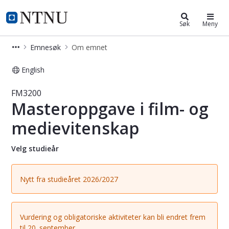
Studier
NTNU Hjemmeside
Søk
Meny
Emnesøk
Om emnet
English
Emne - Masteroppgave i film- og me
FM3200
Masteroppgave i film- og
medievitenskap
Velg studieår
Nytt fra studieåret 2026/2027
Vurdering og obligatoriske aktiviteter kan bli endret frem
til 20. september.