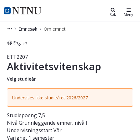
Studier
NTNU Hjemmeside
Søk
Meny
Emnesøk
Om emnet
English
Emne - Aktivitetsvitenskap - ETT220
ETT2207
Aktivitetsvitenskap
Velg studieår
Undervises ikke studieåret 2026/2027
Studiepoeng
7,5
Nivå
Grunnleggende emner, nivå I
Undervisningsstart
Vår
Varighet
1 semester