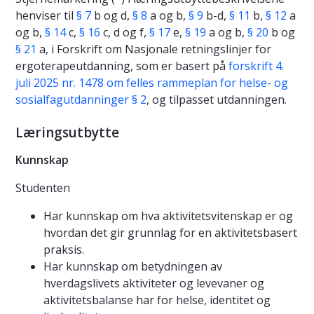
henviser til
§ 7
b og d,
§ 8
a og b,
§ 9
b-d,
§ 11
b,
§ 12
a
og b,
§ 14
c,
§ 16
c, d og f,
§ 17
e,
§ 19
a og b,
§ 20
b og
§ 21
a, i Forskrift om Nasjonale retningslinjer for
ergoterapeutdanning, som er basert på
forskrift 4.
juli 2025 nr. 1478 om felles rammeplan for helse- og
sosialfagutdanninger § 2
, og tilpasset utdanningen.
Læringsutbytte
Kunnskap
Studenten
Har kunnskap om hva aktivitetsvitenskap er og
hvordan det gir grunnlag for en aktivitetsbasert
praksis.
Har kunnskap om betydningen av
hverdagslivets aktiviteter og levevaner og
aktivitetsbalanse har for helse, identitet og