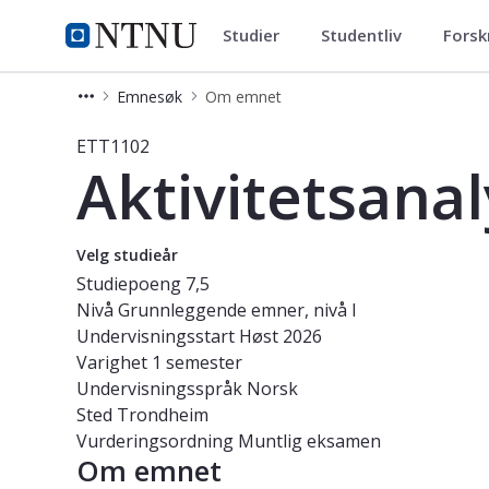
Studier
Studentliv
Forsk
Studier
NTNU Hjemmeside
Emnesøk
Om emnet
Emne - Aktivitetsanalyse - ETT1102
ETT1102
Aktivitetsana
Velg studieår
Studiepoeng
7,5
Nivå
Grunnleggende emner, nivå I
Undervisningsstart
Høst 2026
Varighet
1 semester
Undervisningsspråk
Norsk
Sted
Trondheim
Vurderingsordning
Muntlig eksamen
Om emnet