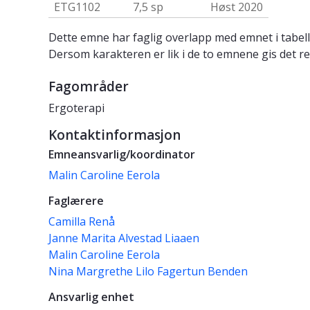
ETG1102
7,5 sp
Høst 2020
Dette emne har faglig overlapp med emnet i tabell
Dersom karakteren er lik i de to emnene gis det re
Fagområder
Ergoterapi
Kontaktinformasjon
Emneansvarlig/koordinator
Malin Caroline Eerola
Faglærere
Camilla Renå
Janne Marita Alvestad Liaaen
Malin Caroline Eerola
Nina Margrethe Lilo Fagertun Benden
Ansvarlig enhet