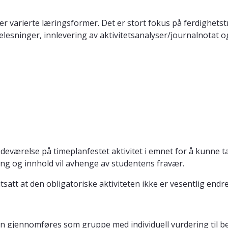
 varierte læringsformer. Det er stort fokus på ferdighetstr
esninger, innlevering av aktivitetsanalyser/journalnotat og
stedeværelse på timeplanfestet aktivitet i emnet for å kun
g og innhold vil avhenge av studentens fravær.
utsatt at den obligatoriske aktiviteten ikke er vesentlig endre
gjennomføres som gruppe med individuell vurdering til best