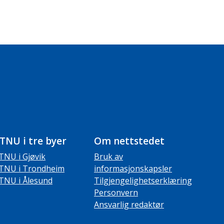
TNU i tre byer
Om nettstedet
TNU i Gjøvik
Bruk av
TNU i Trondheim
informasjonskapsler
TNU i Ålesund
Tilgjengelighetserklæring
Personvern
Ansvarlig redaktør