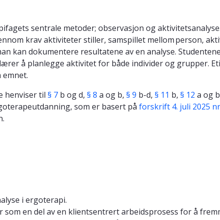
ifagets sentrale metoder; observasjon og aktivitetsanalyse.
ennom krav aktiviteter stiller, samspillet mellom person, akti
man kan dokumentere resultatene av en analyse. Studentene 
 lærer å planlegge aktivitet for både individer og grupper.
m emnet.
 henviser til
§ 7
b og d,
§ 8
a og b,
§ 9
b-d,
§ 11
b,
§ 12
a og b
ergoterapeutdanning, som er basert på
forskrift 4. juli 2025
n.
lyse i ergoterapi.
r som en del av en klientsentrert arbeidsprosess for å fre