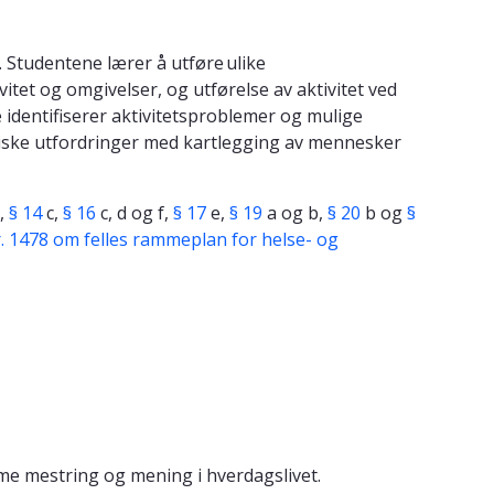
 Studentene lærer å utføre ulike
vitet og omgivelser, og utførelse av aktivitet ved
identifiserer aktivitetsproblemer og mulige
 Etiske utfordringer med kartlegging av mennesker
,
§ 14
c,
§ 16
c, d og f,
§ 17
e,
§ 19
a og b,
§ 20
b og
§
 nr. 1478 om felles rammeplan for helse- og
mme mestring og mening i hverdagslivet.