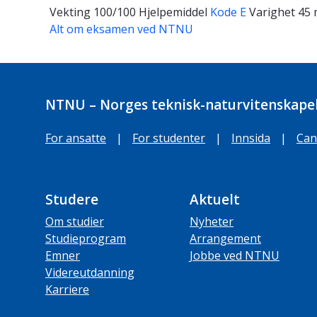
Vekting
100/100
Hjelpemiddel
Kode E
Varighet
45 
Alt om eksamen ved NTNU
NTNU – Norges teknisk-naturvitenskapel
For ansatte
|
For studenter
|
Innsida
|
Can
Studere
Aktuelt
Om studier
Nyheter
Studieprogram
Arrangement
Emner
Jobbe ved NTNU
Videreutdanning
Karriere