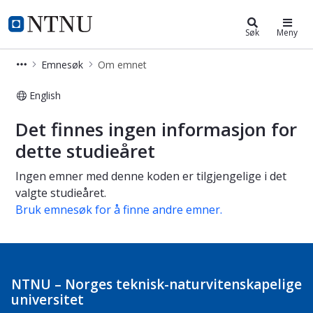
Studier
NTNU Hjemmeside
Søk
Meny
Emnesøk
Om emnet
English
Om emnet
Det finnes ingen informasjon for
dette studieåret
Ingen emner med denne koden er tilgjengelige i det
valgte studieåret.
Bruk emnesøk for å finne andre emner.
NTNU – Norges teknisk-naturvitenskapelige
universitet