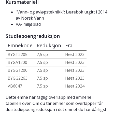
Kursmateriell
"Vann- og avløpsteknikk": Lærebok utgitt i 2014
av Norsk Vann
VA- miljøblad
Studiepoengreduksjon
Emnekode
Reduksjon
Fra
BYGT2205
7,5 sp
Høst 2023
BYGA1200
7,5 sp
Høst 2023
BYGG1200
7,5 sp
Høst 2023
BYGG2263
7,5 sp
Høst 2023
VB6047
7,5 sp
Høst 2024
Dette emne har faglig overlapp med emnene i
tabellen over. Om du tar emner som overlapper får
du studiepoengreduksjon i det emnet du har dårligst