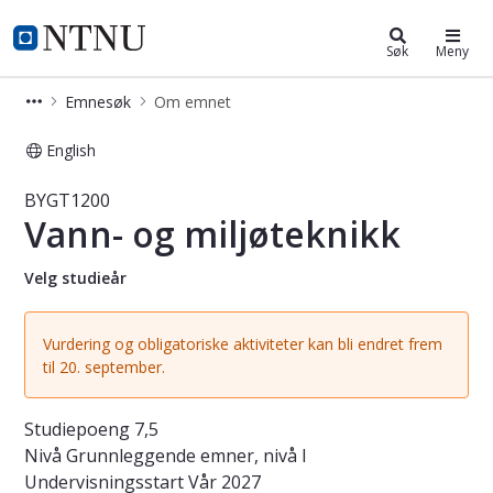
Studier
NTNU Hjemmeside
Søk
Meny
Emnesøk
Om emnet
English
Emne - Vann- og miljøteknikk - BYG
BYGT1200
Vann- og miljøteknikk
Velg studieår
Vurdering og obligatoriske aktiviteter kan bli endret frem
til 20. september.
Studiepoeng
7,5
Nivå
Grunnleggende emner, nivå I
Undervisningsstart
Vår 2027