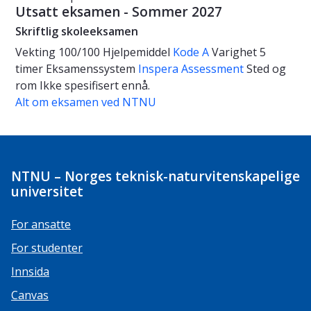
Utsatt eksamen - Sommer 2027
Skriftlig skoleeksamen
Vekting
100/100
Hjelpemiddel
Kode A
Varighet
5
timer
Eksamenssystem
Inspera Assessment
Sted og
rom
Ikke spesifisert ennå.
Alt om eksamen ved NTNU
NTNU – Norges teknisk-naturvitenskapelige
universitet
For ansatte
For studenter
Innsida
Canvas