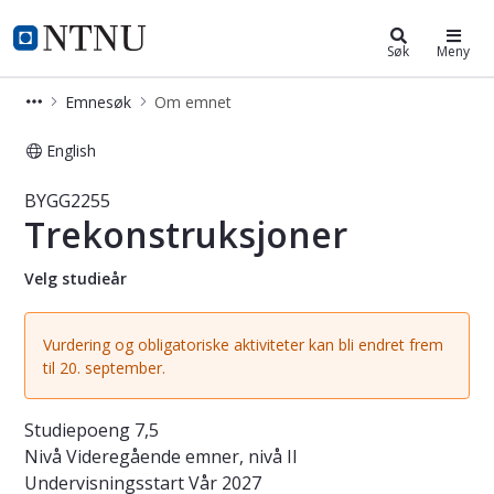
Studier
NTNU Hjemmeside
Søk
Meny
Emnesøk
Om emnet
English
Emne - Trekonstruksjoner - BYGG22
BYGG2255
Trekonstruksjoner
Velg studieår
Vurdering og obligatoriske aktiviteter kan bli endret frem
til 20. september.
Studiepoeng
7,5
Nivå
Videregående emner, nivå II
Undervisningsstart
Vår 2027