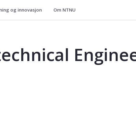
ning og innovasjon
Om NTNU
neering - BM8401
technical Engine