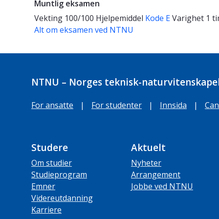
Muntlig eksamen
Vekting
100/100
Hjelpemiddel
Kode E
Varighet
1 t
Alt om eksamen ved NTNU
NTNU – Norges teknisk-naturvitenskapel
For ansatte
|
For studenter
|
Innsida
|
Can
Studere
Aktuelt
Om studier
Nyheter
Studieprogram
Arrangement
Emner
Jobbe ved NTNU
Videreutdanning
Karriere