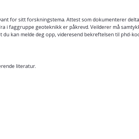
evant for sitt forskningstema. Attest som dokumenterer del
ra i faggruppe geoteknikk er påkrevd. Veilderer må samtykke 
m at du kan melde deg opp, videresend bekreftelsen til phd-k
rende literatur.