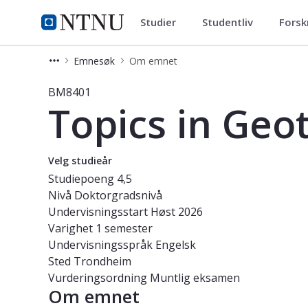
Studier
Studentliv
Forsk
Studier
NTNU Hjemmeside
Emnesøk
Om emnet
Emne - Topics in Geotechnical Engi
BM8401
Topics in Geo
Velg studieår
Studiepoeng
4,5
Nivå
Doktorgradsnivå
Undervisningsstart
Høst 2026
Varighet
1 semester
Undervisningsspråk
Engelsk
Sted
Trondheim
Vurderingsordning
Muntlig eksamen
Om emnet