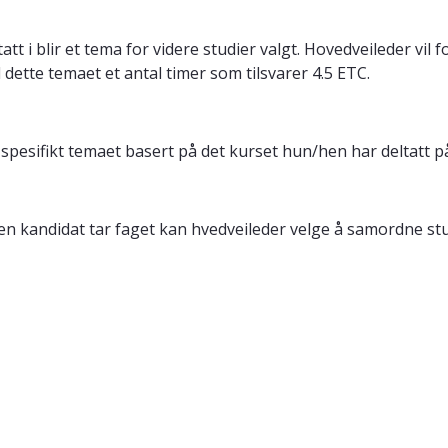
att i blir et tema for videre studier valgt. Hovedveileder vi
dette temaet et antal timer som tilsvarer 4.5 ETC.
pesifikt temaet basert på det kurset hun/hen har deltatt p
n kandidat tar faget kan hvedveileder velge å samordne stud