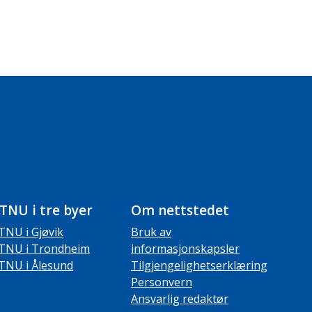
TNU i tre byer
Om nettstedet
TNU i Gjøvik
Bruk av
TNU i Trondheim
informasjonskapsler
TNU i Ålesund
Tilgjengelighetserklæring
Personvern
Ansvarlig redaktør