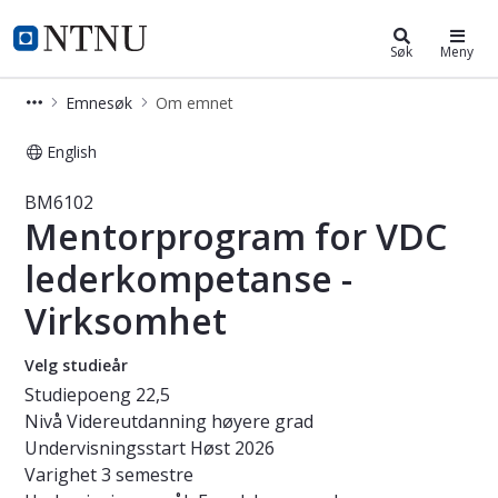
Studier
NTNU Hjemmeside
Søk
Meny
Emnesøk
Om emnet
English
Emne - Mentorprogram for VDC led
BM6102
Mentorprogram for VDC
lederkompetanse -
Virksomhet
Velg studieår
Studiepoeng
22,5
Nivå
Videreutdanning høyere grad
Undervisningsstart
Høst 2026
Varighet
3 semestre