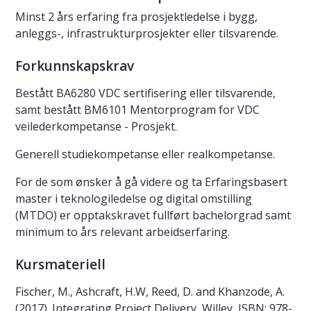
Minst 2 års erfaring fra prosjektledelse i bygg,
anleggs-, infrastrukturprosjekter eller tilsvarende.
Forkunnskapskrav
Bestått BA6280 VDC sertifisering eller tilsvarende,
samt bestått BM6101 Mentorprogram for VDC
veilederkompetanse - Prosjekt.
Generell studiekompetanse eller realkompetanse.
For de som ønsker å gå videre og ta Erfaringsbasert
master i teknologiledelse og digital omstilling
(MTDO) er opptakskravet fullført bachelorgrad samt
minimum to års relevant arbeidserfaring.
Kursmateriell
Fischer, M., Ashcraft, H.W, Reed, D. and Khanzode, A.
(2017). Integrating Project Delivery, Willey, ISBN: 978-