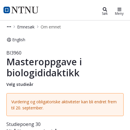
Studier
NTNU Hjemmeside
Søk
Meny
Emnesøk
Om emnet
English
Emne - Masteroppgave i biologididak
BI3960
Masteroppgave i
biologididaktikk
Velg studieår
Vurdering og obligatoriske aktiviteter kan bli endret frem
til 20. september.
Studiepoeng
30