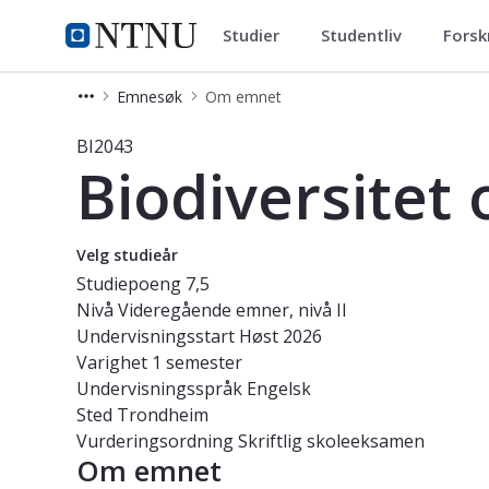
Studier
Studentliv
Forsk
Studier
NTNU Hjemmeside
Emnesøk
Om emnet
Emne - Biodiversitet og bevaringsbio
BI2043
Biodiversitet 
Velg studieår
Studiepoeng
7,5
Nivå
Videregående emner, nivå II
Undervisningsstart
Høst 2026
Varighet
1 semester
Undervisningsspråk
Engelsk
Sted
Trondheim
Vurderingsordning
Skriftlig skoleeksamen
Om emnet