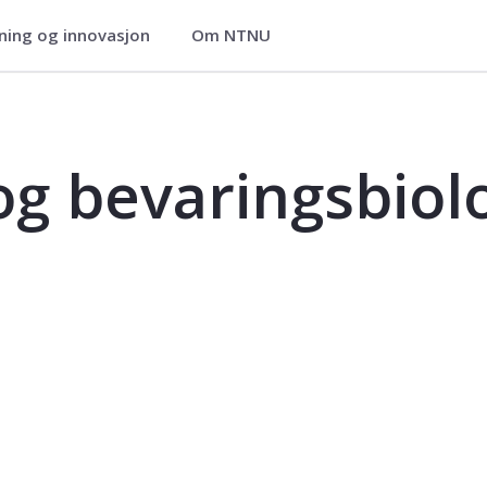
ning og innovasjon
Om NTNU
logi - BI2043
og bevaringsbiol