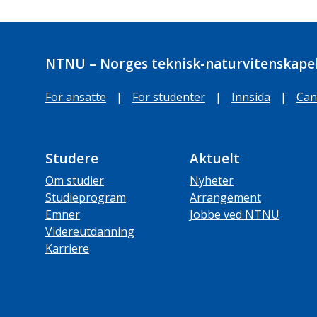
NTNU – Norges teknisk-naturvitenskapel
For ansatte
|
For studenter
|
Innsida
|
Can
Studere
Aktuelt
Om studier
Nyheter
Studieprogram
Arrangement
Emner
Jobbe ved NTNU
Videreutdanning
Karriere