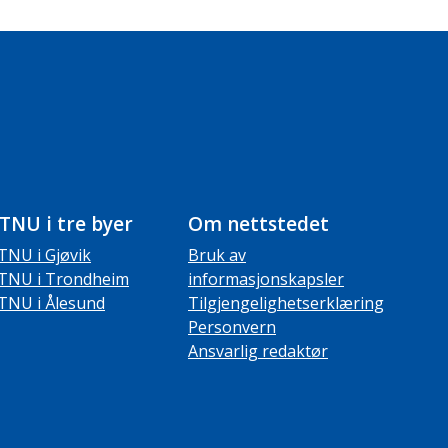
TNU i tre byer
Om nettstedet
TNU i Gjøvik
Bruk av
TNU i Trondheim
informasjonskapsler
TNU i Ålesund
Tilgjengelighetserklæring
Personvern
Ansvarlig redaktør