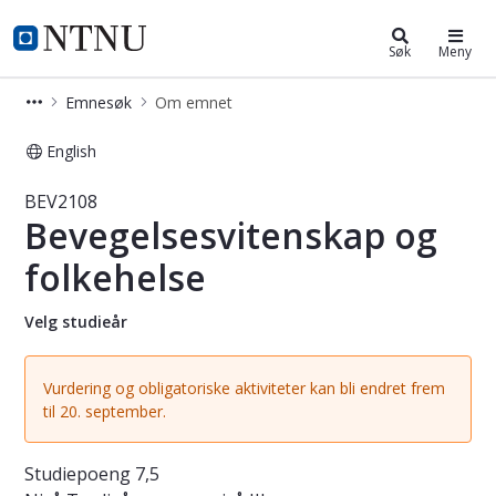
Studier
NTNU Hjemmeside
Søk
Meny
Emnesøk
Om emnet
English
Emne - Bevegelsesvitenskap og folk
BEV2108
Bevegelsesvitenskap og
folkehelse
Velg studieår
Vurdering og obligatoriske aktiviteter kan bli endret frem
til 20. september.
Studiepoeng
7,5