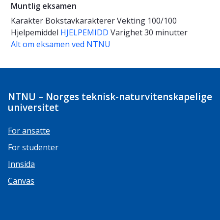
Muntlig eksamen
Karakter
Bokstavkarakterer
Vekting
100/100
Hjelpemiddel
HJELPEMIDD
Varighet
30 minutter
Alt om eksamen ved NTNU
NTNU – Norges teknisk-naturvitenskapelige
universitet
For ansatte
For studenter
Innsida
Canvas