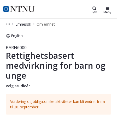
Studier
NTNU Hjemmeside
Søk
Meny
Emnesøk
Om emnet
English
Emne - Rettighetsbasert medvirkni
BARN6000
Rettighetsbasert
medvirkning for barn og
unge
Velg studieår
Vurdering og obligatoriske aktiviteter kan bli endret frem
til 20. september.