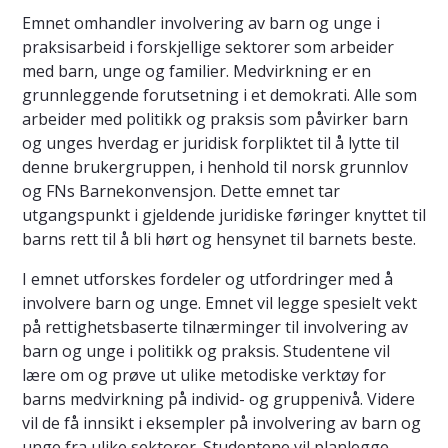
Emnet omhandler involvering av barn og unge i
praksisarbeid i forskjellige sektorer som arbeider
med barn, unge og familier. Medvirkning er en
grunnleggende forutsetning i et demokrati. Alle som
arbeider med politikk og praksis som påvirker barn
og unges hverdag er juridisk forpliktet til å lytte til
denne brukergruppen, i henhold til norsk grunnlov
og FNs Barnekonvensjon. Dette emnet tar
utgangspunkt i gjeldende juridiske føringer knyttet til
barns rett til å bli hørt og hensynet til barnets beste.
I emnet utforskes fordeler og utfordringer med å
involvere barn og unge. Emnet vil legge spesielt vekt
på rettighetsbaserte tilnærminger til involvering av
barn og unge i politikk og praksis. Studentene vil
lære om og prøve ut ulike metodiske verktøy for
barns medvirkning på individ- og gruppenivå. Videre
vil de få innsikt i eksempler på involvering av barn og
unge fra ulike sektorer. Studentene vil planlegge,