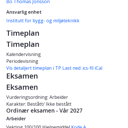
Bo Thomas Jonsson
Ansvarlig enhet
Institutt for bygg- og miljøteknikk
Timeplan
Timeplan
Kalendervisning
Periodevisning
Vis detaljert timeplan i TP
Last ned .ics-fil iCal
Eksamen
Eksamen
Vurderingsordning: Arbeider
Karakter: Bestått/ Ikke bestått
Ordinær eksamen - Vår 2027
Arbeider
Vekting
100/100
Hjelpemiddel
Kode A