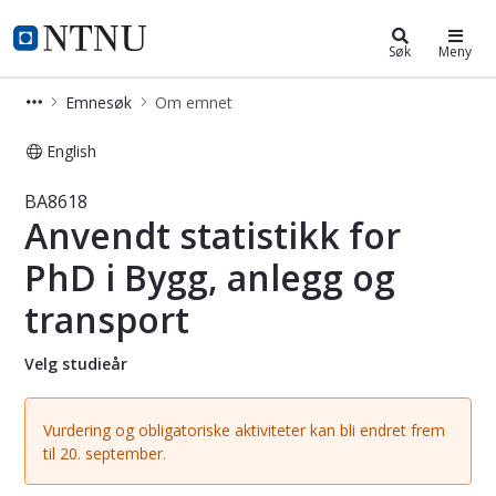
Studier
NTNU Hjemmeside
Søk
Meny
Emnesøk
Om emnet
English
Emne - Anvendt statistikk for PhD i
BA8618
Anvendt statistikk for
PhD i Bygg, anlegg og
transport
Velg studieår
Vurdering og obligatoriske aktiviteter kan bli endret frem
til 20. september.