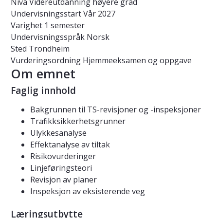
Nivå
Videreutdanning høyere grad
Undervisningsstart
Vår 2027
Varighet
1 semester
Undervisningsspråk
Norsk
Sted
Trondheim
Vurderingsordning
Hjemmeeksamen og oppgave
Om emnet
Faglig innhold
Bakgrunnen til TS-revisjoner og -inspeksjoner
Trafikksikkerhetsgrunner
Ulykkesanalyse
Effektanalyse av tiltak
Risikovurderinger
Linjeføringsteori
Revisjon av planer
Inspeksjon av eksisterende veg
Læringsutbytte