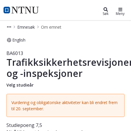
Studier
NTNU Hjemmeside
Søk
Meny
Emnesøk
Om emnet
English
Emne - Trafikksikkerhetsrevisjoner 
BA6013
Trafikksikkerhetsrevisjone
og -inspeksjoner
Velg studieår
Vurdering og obligatoriske aktiviteter kan bli endret frem
til 20. september.
Studiepoeng
7,5