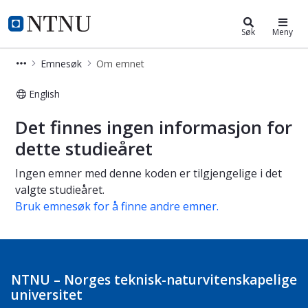
Studier
NTNU Hjemmeside
Søk
Meny
Emnesøk
Om emnet
English
Om emnet
Det finnes ingen informasjon for
dette studieåret
Ingen emner med denne koden er tilgjengelige i det
valgte studieåret.
Bruk emnesøk for å finne andre emner.
NTNU – Norges teknisk-naturvitenskapelige
universitet