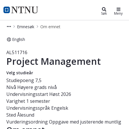
Studier
NTNU Hjemmeside
Søk
Meny
Emnesøk
Om emnet
English
Emne - Project Management - AL51
AL511716
Project Management
Velg studieår
Studiepoeng
7,5
Nivå
Høyere grads nivå
Undervisningsstart
Høst 2026
Varighet
1 semester
Undervisningsspråk
Engelsk
Sted
Ålesund
Vurderingsordning
Oppgave med justerende muntlig