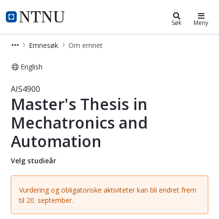
Studier
NTNU Hjemmeside
Søk
Meny
Emnesøk
Om emnet
English
Emne - Master's Thesis in Mechatro
AIS4900
Master's Thesis in
Mechatronics and
Automation
Velg studieår
Vurdering og obligatoriske aktiviteter kan bli endret frem
til 20. september.