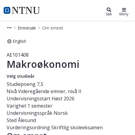
Studier
NTNU Hjemmeside
Søk
Meny
Emnesøk
Om emnet
English
Emne - Makroøkonomi - AE101408
AE101408
Makroøkonomi
Velg studieår
Studiepoeng
7,5
Nivå
Videregående emner, nivå II
Undervisningsstart
Høst 2026
Varighet
1 semester
Undervisningsspråk
Norsk
Sted
Ålesund
Vurderingsordning
Skriftlig skoleeksamen