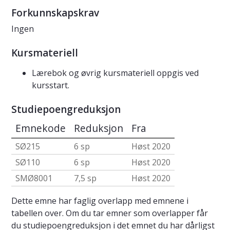
Forkunnskapskrav
Ingen
Kursmateriell
Lærebok og øvrig kursmateriell oppgis ved
kursstart.
Studiepoengreduksjon
Emnekode
Reduksjon
Fra
SØ215
6 sp
Høst 2020
SØ110
6 sp
Høst 2020
SMØ8001
7,5 sp
Høst 2020
Dette emne har faglig overlapp med emnene i
tabellen over. Om du tar emner som overlapper får
du studiepoengreduksjon i det emnet du har dårligst