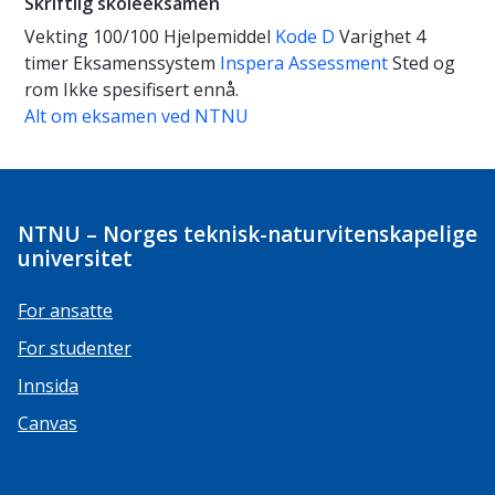
Skriftlig skoleeksamen
Vekting
100/100
Hjelpemiddel
Kode D
Varighet
4
timer
Eksamenssystem
Inspera Assessment
Sted og
rom
Ikke spesifisert ennå.
Alt om eksamen ved NTNU
NTNU – Norges teknisk-naturvitenskapelige
universitet
For ansatte
For studenter
Innsida
Canvas