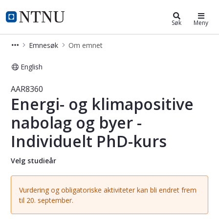
Studier
NTNU Hjemmeside
Søk
Meny
Emnesøk
Om emnet
English
Emne - Energi- og klimapositive nab
AAR8360
Energi- og klimapositive
nabolag og byer -
Individuelt PhD-kurs
Velg studieår
Vurdering og obligatoriske aktiviteter kan bli endret frem
til 20. september.