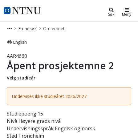
Studier
NTNU Hjemmeside
Søk
Meny
Emnesøk
Om emnet
English
Emne - Åpent prosjektemne 2 - AAR
AAR4660
Åpent prosjektemne 2
Velg studieår
Undervises ikke studieåret 2026/2027
Studiepoeng
15
Nivå
Høyere grads nivå
Undervisningsspråk
Engelsk og norsk
Sted
Trondheim