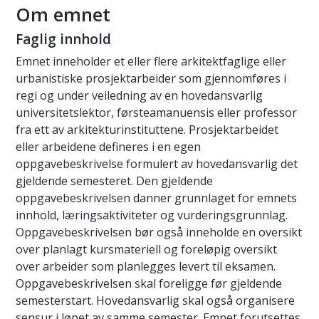
Om emnet
Faglig innhold
Emnet inneholder et eller flere arkitektfaglige eller
urbanistiske prosjektarbeider som gjennomføres i
regi og under veiledning av en hovedansvarlig
universitetslektor, førsteamanuensis eller professor
fra ett av arkitekturinstituttene. Prosjektarbeidet
eller arbeidene defineres i en egen
oppgavebeskrivelse formulert av hovedansvarlig det
gjeldende semesteret. Den gjeldende
oppgavebeskrivelsen danner grunnlaget for emnets
innhold, læringsaktiviteter og vurderingsgrunnlag.
Oppgavebeskrivelsen bør også inneholde en oversikt
over planlagt kursmateriell og foreløpig oversikt
over arbeider som planlegges levert til eksamen.
Oppgavebeskrivelsen skal foreligge før gjeldende
semesterstart. Hovedansvarlig skal også organisere
sensur i løpet av samme semester. Emnet forutsettes