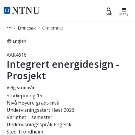
Studier
NTNU Hjemmeside
Søk
Meny
Emnesøk
Om emnet
English
Emne - Integrert energidesign - Pro
AAR4616
Integrert energidesign -
Prosjekt
Velg studieår
Studiepoeng
15
Nivå
Høyere grads nivå
Undervisningsstart
Høst 2026
Varighet
1 semester
Undervisningsspråk
Engelsk
Sted
Trondheim