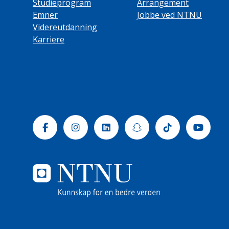
Studieprogram
Arrangement
Emner
Jobbe ved NTNU
Videreutdanning
Karriere
Facebook
Instagram
Linkedin
Snapchat
Tiktok
Yout