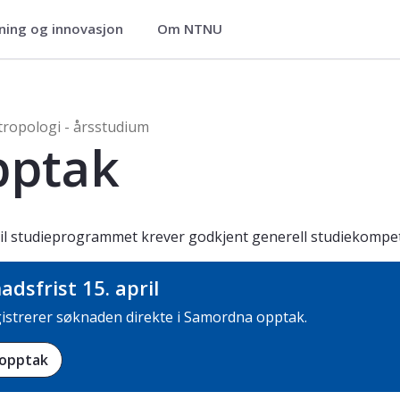
ning og innovasjon
Om NTNU
dium
tropologi - årsstudium
pptak
il studieprogrammet krever godkjent generell studiekomp
adsfrist 15. april
istrerer søknaden direkte i Samordna opptak.
 opptak