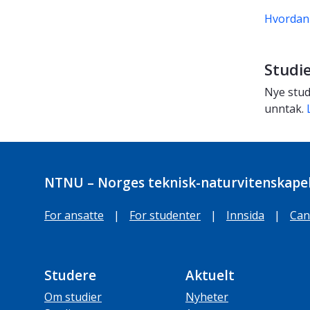
Hvordan
Studie
Nye stud
unntak.
NTNU – Norges teknisk-naturvitenskapel
For ansatte
|
For studenter
|
Innsida
|
Can
Studere
Aktuelt
Om studier
Nyheter