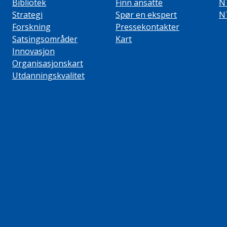
Bibliotek
Finn ansatte
N
Strategi
Spør en ekspert
N
Forskning
Pressekontakter
Satsingsområder
Kart
Innovasjon
Organisasjonskart
Utdanningskvalitet
ube