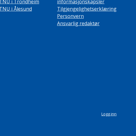
TNU i Trondheim
informasjonskapsler
TNU i Ålesund
Tilgjengelighetserklæring
Personvern
Ansvarlig redaktør
Logg inn