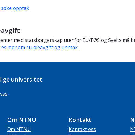
 søke opptak
avgift
enter med statsborgerskap utenfor EU/EØS og Sveits må beta
Les mer om studieavgift og unntak
.
ige universitet
vas
Om NTNU
Kontakt
N
Om NTNU
Kontakt oss
N