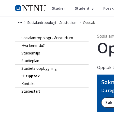
Studier
Studentliv
Forsk
Sosialantropologi - årsstudium
NTNU Hjemmeside
Sosialantropologi - årsstudium
Opptak
Opptak - Sosialantropologi - årsstu
Sosialan
Sosialantropologi - årsstudium
O
Hva lærer du?
Studiemiljø
Studieplan
Opptak t
Studiets oppbygning
Opptak
Søkn
Kontakt
Du reg
Studiestart
Søk