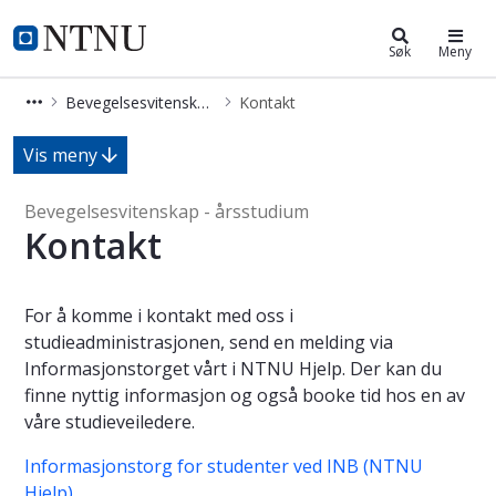
Bevegelsesvitenskap - årsstudium
NTNU Hjemmeside
Søk
Meny
Bevegelsesvitenskap - årsstudium
Kontakt
Kontakt - Bevegelsesvitenskap - år
Vis meny
Bevegelsesvitenskap - årsstudium
Kontakt
For å komme i kontakt med oss i
studieadministrasjonen, send en melding via
Informasjonstorget vårt i NTNU Hjelp. Der kan du
finne nyttig informasjon og også booke tid hos en av
våre studieveiledere.
Informasjonstorg for studenter ved INB (NTNU
Hjelp)