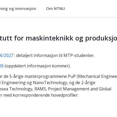
ning og innovasjon
Om NTNU
 produksjon
ed MTP
stitutt for maskinteknikk og produksj
26/2027
: detaljert informasjon til MTP-studenter.
26
(oppdatert informasjon kommer).
ar de 5-årige masterprogrammene PuP (Mechanical Engineer
nd Engineering og NanoTechnology, og de 2-årige
sea Technology, RAMS, Project Management and Global
r med korresponderende hovedprofiler: