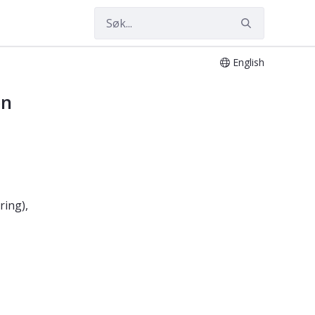
English
on
ing),