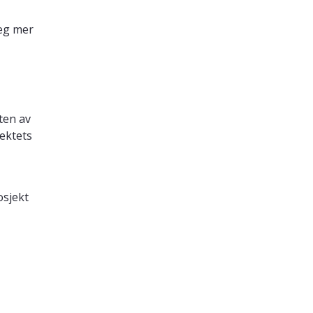
seg mer
eten av
jektets
osjekt