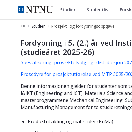
Studier
Studentliv
Forsk
Institutt for maskinteknikk og
NTNU Hjemmeside
Studier
Prosjekt- og fordypningsoppgave
Studieretninger og hovedprofiler v
Fordypning i 5. (2.) år ved In
(studieåret 2025-26)
Spesialisering, prosjektutvalg og -distribusjon 20
Prosedyre for prosjektutførelse ved MTP 2025/20
Denne informasjonen gjelder for studenter som t
I&IKT (Engineering and ICT), Materials Science a
masterprogrammene Mechanical Engineering, Sub
Manufacturing Management for to studieretninge
Produktutvikling og materialer (PuMa)