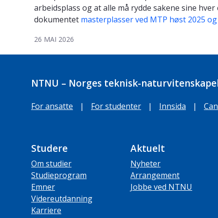
arbeidsplass og at alle må rydde sakene sine hver
dokumentet
masterplasser ved MTP høst 2025 og
26 MAI 2026
NTNU – Norges teknisk-naturvitenskapel
For ansatte
|
For studenter
|
Innsida
|
Can
Studere
Aktuelt
Om studier
Nyheter
Studieprogram
Arrangement
Emner
Jobbe ved NTNU
Videreutdanning
Karriere