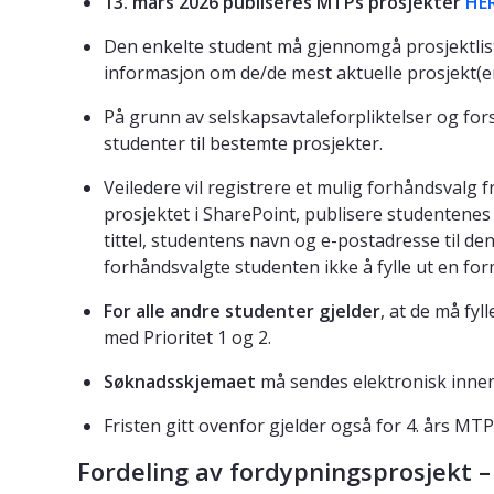
13. mars 2026
publiseres MTPs prosjekter
HE
Den enkelte student må gjennomgå prosjektliste
informasjon om de/de mest aktuelle prosjekt(e
På grunn av selskapsavtaleforpliktelser og for
studenter til bestemte prosjekter.
Veiledere vil registrere et mulig forhåndsvalg fr
prosjektet i SharePoint, publisere studentenes
tittel, studentens navn og e-postadresse til den 
forhåndsvalgte studenten ikke å fylle ut en for
For alle andre studenter
gjelder
, at de må fyl
med Prioritet 1 og 2.
Søknadsskjemaet
må sendes elektronisk inne
Fristen gitt ovenfor gjelder også for 4. års MT
Fordeling av fordypningsprosjekt –