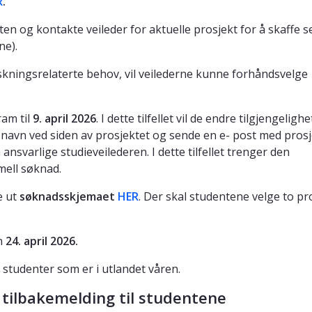
R
.
n og kontakte veileder for aktuelle prosjekt for å skaffe 
ne).
skningsrelaterte behov, vil veilederne kunne forhåndsvelge
am til
9. april 2026
. I dette tilfellet vil de endre tilgjengeligh
 navn ved siden av prosjektet og sende en e- post med pros
ansvarlige studieveilederen. I dette tilfellet trenger den
mell søknad.
le ut
søknadsskjemaet
HER
.
Der skal studentene velge to pr
n
24
. april
2026.
P studenter som er i utlandet våren.
 tilbakemelding til studentene