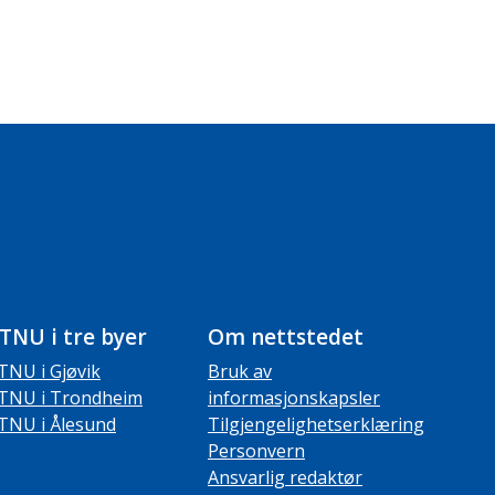
TNU i tre byer
Om nettstedet
TNU i Gjøvik
Bruk av
TNU i Trondheim
informasjonskapsler
TNU i Ålesund
Tilgjengelighetserklæring
Personvern
Ansvarlig redaktør