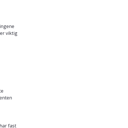
ringene
er viktig
te
denten
har fast