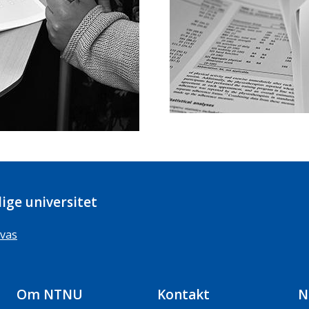
ige universitet
vas
Om NTNU
Kontakt
N