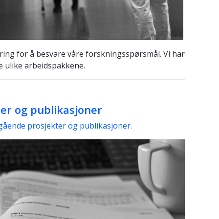
ring for å besvare våre forskningsspørsmål. Vi har
de ulike arbeidspakkene.
er og publikasjoner
ågående prosjekter og publikasjoner.