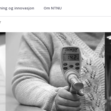
ning og innovasjon
Om NTNU
bevegelsesvitenskap
r