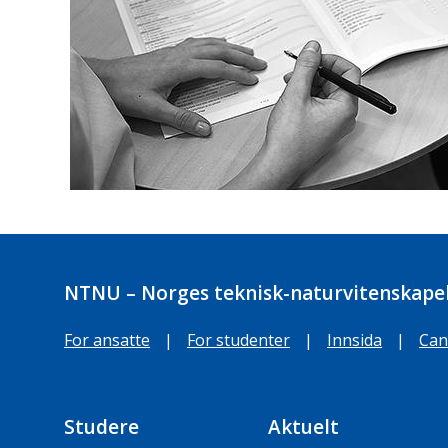
NTNU – Norges teknisk-naturvitenskapel
For ansatte
|
For studenter
|
Innsida
|
Can
Studere
Aktuelt