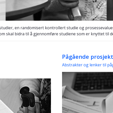
 studier, en randomisert kontrollert studie og prosessevalue
om skal bidra til å gjennomføre studiene som er knyttet til 
Pågående prosjekt
Abstrakter og lenker til p