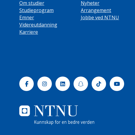
Om studier
Nyheter
Studieprogram
Arrangement
Emner
Jobbe ved NTNU
Videreutdanning
Karriere
Facebook
Instagram
Linkedin
Snapchat
Tiktok
Yout