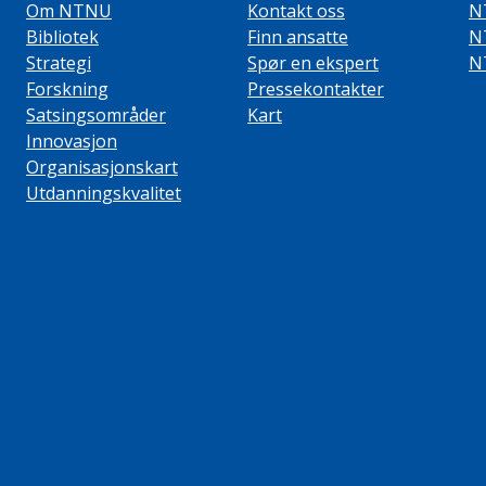
Om NTNU
Kontakt oss
N
Bibliotek
Finn ansatte
N
Strategi
Spør en ekspert
N
Forskning
Pressekontakter
Satsingsområder
Kart
Innovasjon
Organisasjonskart
Utdanningskvalitet
ube