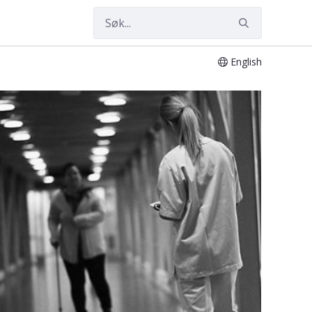
English