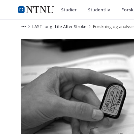
Studier
Studentliv
Forsk
Institutt for nevromedisin og 
NTNU Hjemmeside
LAST-long- Life After Stroke
Forskning og analyse
Forskning og analyser