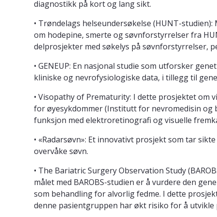
diagnostikk på kort og lang sikt.
• Trøndelags helseundersøkelse (HUNT-studien):
om hodepine, smerte og søvnforstyrrelser fra HUN
delprosjekter med søkelys på søvnforstyrrelser, p
• GENEUP: En nasjonal studie som utforsker geneti
kliniske og nevrofysiologiske data, i tillegg til ge
•
Visopathy of Prematurity
: I dette prosjektet om 
for øyesykdommer (Institutt for nevromedisin og 
funksjon med elektroretinografi og visuelle fremka
• «Radarsøvn»: Et innovativt prosjekt som tar sikt
overvåke søvn.
• The Bariatric Surgery Observation Study (BAROB
målet med BAROBS-studien er å vurdere den generel
som behandling for alvorlig fedme. I dette prosjek
denne pasientgruppen har økt risiko for å utvikle