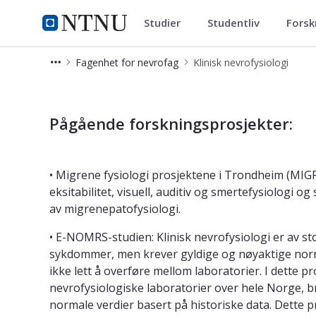
Studier
Studentliv
Forsk
Institutt for nevromedisin og 
NTNU Hjemmeside
Fagenhet for nevrofag
Klinisk nevrofysiologi
Klinisk nevrofysiologi
Pågående forskningsprosjekter:
• Migrene fysiologi prosjektene i Trondheim (MIG
eksitabilitet, visuell, auditiv og smertefysiologi 
av migrenepatofysiologi.
• E-NOMRS-studien: Klinisk nevrofysiologi er av s
sykdommer, men krever gyldige og nøyaktige norma
ikke lett å overføre mellom laboratorier. I dette 
nevrofysiologiske laboratorier over hele Norge, b
normale verdier basert på historiske data. Dette 