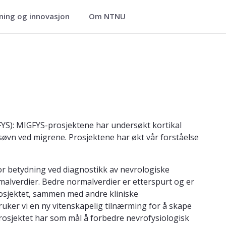
ning og innovasjon
Om NTNU
bevegelsesvitenskap
FYS): MIGFYS-prosjektene har undersøkt kortikal
og søvn ved migrene. Prosjektene har økt vår forståelse
tor betydning ved diagnostikk av nevrologiske
lverdier. Bedre normalverdier er etterspurt og er
prosjektet, sammen med andre kliniske
ruker vi en ny vitenskapelig tilnærming for å skape
prosjektet har som mål å forbedre nevrofysiologisk