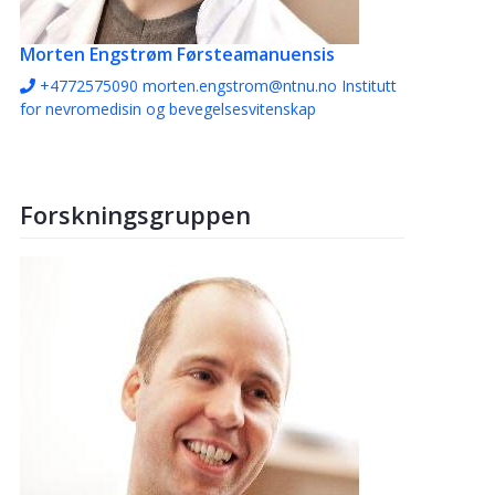
Morten Engstrøm
Førsteamanuensis
+4772575090
morten.engstrom@ntnu.no
Institutt
for nevromedisin og bevegelsesvitenskap
Forskningsgruppen