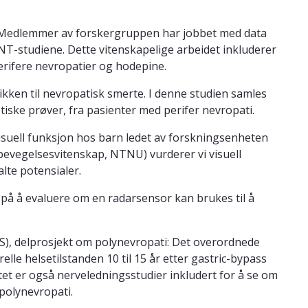
 Medlemmer av forskergruppen har jobbet med data
T-studiene. Dette vitenskapelige arbeidet inkluderer
erifere nevropatier og hodepine.
kken til nevropatisk smerte. I denne studien samles
netiske prøver, fra pasienter med perifer nevropati.
visuell funksjon hos barn ledet av forskningsenheten
bevegelsesvitenskap, NTNU) vurderer vi visuell
lte potensialer.
e på å evaluere om en radarsensor kan brukes til å
S), delprosjekt om polynevropati: Det overordnede
le helsetilstanden 10 til 15 år etter gastric-bypass
tet er også nerveledningsstudier inkludert for å se om
 polynevropati.