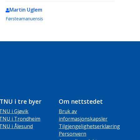
Martin Uglem
Førsteamanuensis
TNU i tre byer
Om nettstedet
TNU i Gjøvik
Bruk av
TNU i Trondheim
informasjonskapsler
TNU i Ålesund
Tilgjengelighetserklæring
Personvern