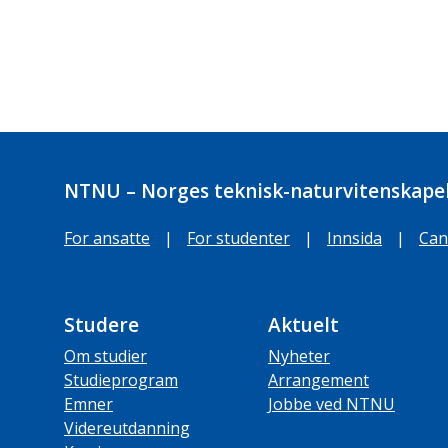
NTNU – Norges teknisk-naturvitenskapel
For ansatte
|
For studenter
|
Innsida
|
Can
Studere
Aktuelt
Om studier
Nyheter
Studieprogram
Arrangement
Emner
Jobbe ved NTNU
Videreutdanning