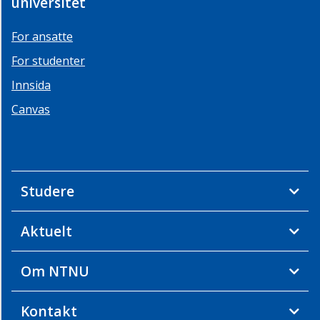
universitet
PPU
og
For ansatte
lektor
For studenter
Innsida
Canvas
Studere
Aktuelt
Om NTNU
Kontakt