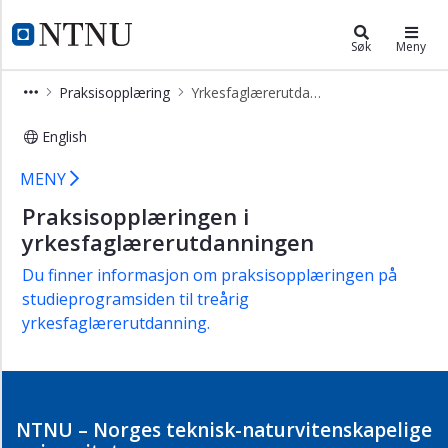
×
Institutt for lærerutdanning
NTNU Hjemmeside
Søk
Meny
Praksis
Praksisopplæring
Yrkesfaglærerutdanningen
i
lærerutdanningene
English
Grunnskolelærerutdanning
Yrkesfaglærerutdanningen – Praksis 
MENY
Lektorutdanning
Praksisopplæringen i
PPU
deltid
yrkesfaglærerutdanningen
/
Du finner informasjon om praksisopplæringen på
FPPU
studieprogramsiden til treårig
PPU
yrkesfaglærerutdanning.
heltid
Yrkesfaglærerutdanningen
Ofte
stilte
NTNU – Norges teknisk-naturvitenskapelige
spørsmål