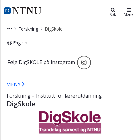
×
Institutt for lærerutdanning
NTNU Hjemmeside
Søk
Meny
Hjem
Forskning
DigSkole
–
DigSkole
English
Om
DigSkole – Forskning – Institutt for
DigSkole
Følg DigSKOLE på In
Følg DigSKOLE på Instagram
Videreføring
Deltagere
Kontakt
MENY
oss
Forskning – Institutt for lærerutdanning
DigSkole